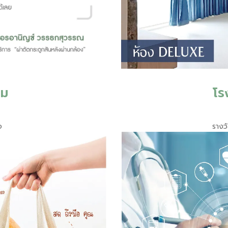
รม
โร
จ
รางว