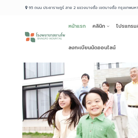
Skip
95 ถนน ประชาราษฎร์ สาย 2 แขวงบางซื่อ เขตบางซื่อ กรุงเทพม
to
content
หน้าแรก
คลินิก
โปรแกรม/
โรง
พยาบาล
บางโพ
ลงทะเบียนนัดออนไลน์
Your
choice
for
Good
Health