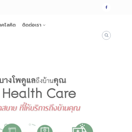
แฟน
เพจ
าคโลหิต
ติดต่อเรา