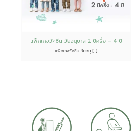
แพ็กเกจวัคซีน วัยอนุบาล 2 ปีครึ่ง – 4 ปี
แพ็กเกจวัคซีน วัยอนุ […]