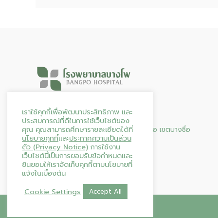
Hours & Info
เราใช้คุกกี้เพื่อพัฒนาประสิทธิภาพ และ
ประสบการณ์ที่ดีในการใช้เว็บไซต์ของ
คุณ คุณสามารถศึกษารายละเอียดได้ที่
95 ถนน ประชาราษฎร์ สาย 2 แขวงบางซื่อ เขตบางซื่อ
นโยบายคุกกี้
และ
ประกาศความเป็นส่วน
กรุงเทพมหานคร 10800
ตัว (Privacy Notice)
การใช้งาน
โทร. 02-587-0144
เว็บไซต์นี้เป็นการยอมรับข้อกำหนดและ
เปิดให้บริการตลอด 24 ชั่วโมง
ยินยอมให้เราจัดเก็บคุกกี้ตามนโยบายที่
แจ้งในเบื้องต้น
Cookie Settings
Accept All
Copyright © 2026
โรงพยาบาลบางโพ