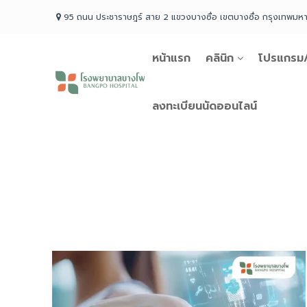
Skip
95 ถนน ประชาราษฎร์ สาย 2 แขวงบางซื่อ เขตบางซื่อ กรุงเทพม
to
content
หน้าแรก
คลินิก
โปรแกรม/
โรง
พยาบาล
บางโพ
ลงทะเบียนนัดออนไลน์
Your
choice
for
Good
Health