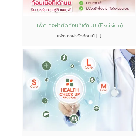
แพ็กเกจผ่าตัดก้อนที่เต้านม (Excision)
แพ็กเกจผ่าตัดก้อนเนื […]