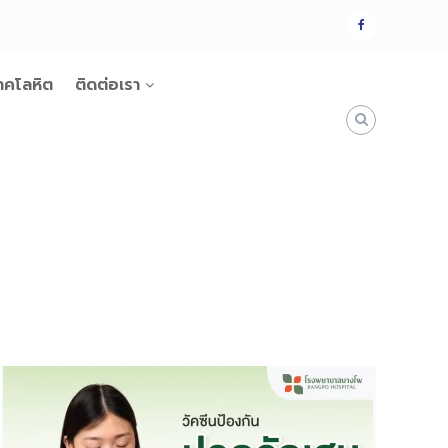
แฟน
เพจ
าคโลหิต
ติดต่อเรา