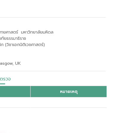
พทยศาสตร์ มหาวิทยาลัยมหิดล
ขทัยธรรมาธิราช
ก (วิชาเอกนิติเวชศาสตร์)
Glasgow, UK
ตรวจ
หมายเหตุ