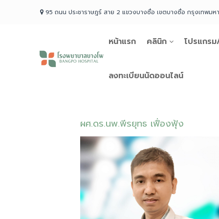
Skip
95 ถนน ประชาราษฎร์ สาย 2 แขวงบางซื่อ เขตบางซื่อ กรุงเทพม
to
content
หน้าแรก
คลินิก
โปรแกรม/
โรง
พยาบาล
บางโพ
ลงทะเบียนนัดออนไลน์
Your
choice
for
Good
ผศ.ดร.นพ.พีรยุทธ เฟื่องฟุ้ง
Health