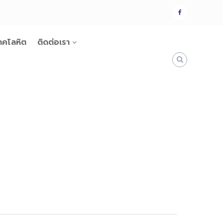
แฟน
เพจ
าคโลหิต
ติดต่อเรา