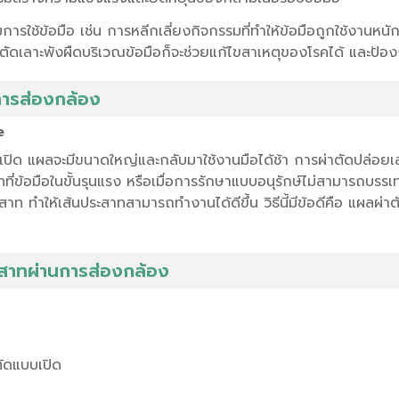
ารใช้ข้อมือ เช่น การหลีกเลี่ยงกิจกรรมที่ทำให้ข้อมือถูกใช้งานหน
ผ่าตัดเลาะพังผืดบริเวณข้อมือก็จะช่วยแก้ไขสาเหตุของโรคได้ และป้
การส่องกล้อง
e
ปิด แผลจะมีขนาดใหญ่และกลับมาใช้งานมือได้ช้า การผ่าตัดปล่อยเส้
าทที่ข้อมือในขั้นรุนแรง หรือเมื่อการรักษาแบบอนุรักษ์ไม่สามารถบร
ระสาท ทำให้เส้นประสาทสามารถทำงานได้ดีขึ้น วิธีนี้มีข้อดีคือ แผลผ่
ะสาทผ่านการส่องกล้อง
ัดแบบเปิด