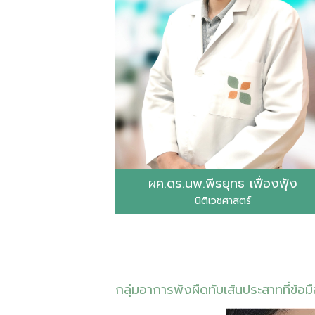
ผศ.ดร.นพ.พีรยุทธ เฟื่องฟุ้ง
นิติเวชศาสตร์
กลุ่มอาการพังผืดทับเส้นประสาทที่ข้อม