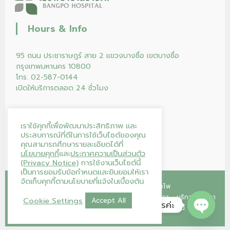
Hours & Info
95 ถนน ประชาราษฎร์ สาย 2 แขวงบางซื่อ เขตบางซื่อ
กรุงเทพมหานคร 10800
โทร. 02-587-0144
เปิดให้บริการตลอด 24 ชั่วโมง
เราใช้คุกกี้เพื่อพัฒนาประสิทธิภาพ และ
ประสบการณ์ที่ดีในการใช้เว็บไซต์ของคุณ
คุณสามารถศึกษารายละเอียดได้ที่
นโยบายคุกกี้
และ
ประกาศความเป็นส่วนตัว
(Privacy Notice)
การใช้งานเว็บไซต์นี้
เป็นการยอมรับข้อกำหนดและยินยอมให้เรา
จัดเก็บคุกกี้ตามนโยบายที่แจ้งในเบื้องต้น
Copyright © 2026
โรงพยาบาลบางโพ
หน้าแรก
คลินิก
โปรแกรม/แพ็กเกจ
ร้านค้าของเรา
บริการของเรา
Cookie Settings
Accept All
โรงพยาบาลบางโพ ยินดีให้บริการค่ะ
บทความ
บริจาคโลหิต
ติดต่อเรา
ลงทะเบียนนัดออนไลน์
Open ch