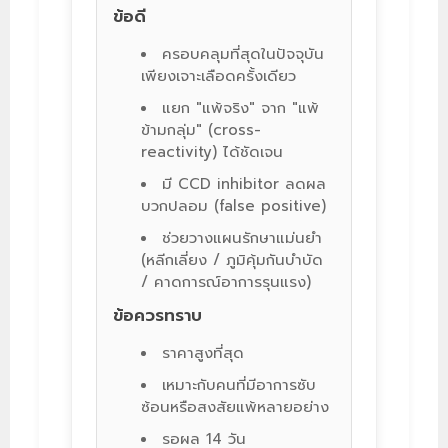
ข้อดี
ครอบคลุมที่สุดในปัจจุบัน
เพียงเจาะเลือดครั้งเดียว
แยก "แพ้จริง" จาก "แพ้
ข้ามกลุ่ม" (cross-
reactivity) ได้ชัดเจน
มี CCD inhibitor ลดผล
บวกปลอม (false positive)
ช่วยวางแผนรักษาแม่นยำ
(หลีกเลี่ยง / ภูมิคุ้มกันบำบัด
/ คาดการณ์อาการรุนแรง)
ข้อควรทราบ
ราคาสูงที่สุด
เหมาะกับคนที่มีอาการซับ
ซ้อนหรือสงสัยแพ้หลายอย่าง
รอผล 14 วัน