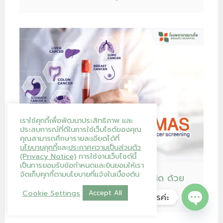
เราใช้คุกกี้เพื่อพัฒนาประสิทธิภาพ และ
ประสบการณ์ที่ดีในการใช้เว็บไซต์ของคุณ
คุณสามารถศึกษารายละเอียดได้ที่
นโยบายคุกกี้
และ
ประกาศความเป็นส่วนตัว
(Privacy Notice)
การใช้งานเว็บไซต์นี้
เป็นการยอมรับข้อกำหนดและยินยอมให้เรา
จัดเก็บคุกกี้ตามนโยบายที่แจ้งในเบื้องต้น
โปรแกรมคัดกรองมะเร็ง 10 ชนิด ด้วย
Spot-MAS
Cookie Settings
Accept All
โรงพยาบาลบางโพ ยินดีให้บริการค่ะ
Spot-MAS โปรแกรมคัดก […]
Open ch