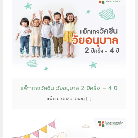
แพ็กเกจวัคซีน วัยอนุบาล 2 ปีครึ่ง – 4 ปี
แพ็กเกจวัคซีน วัยอนุ […]