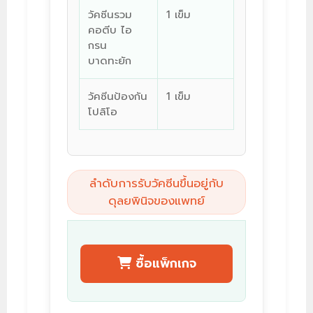
วัคซีนรวม
1 เข็ม
คอตีบ ไอ
กรน
บาดทะยัก
วัคซีนป้องกัน
1 เข็ม
โปลิโอ
ลำดับการรับวัคซีนขึ้นอยู่กับ
ดุลยพินิจของแพทย์
ซื้อแพ็กเกจ