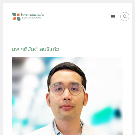
Skip
โรง
to
พยาบาล
content
บางโพ
Your
choice
for
Good
นพ.คติมันต์ สนธิแก้ว
Health