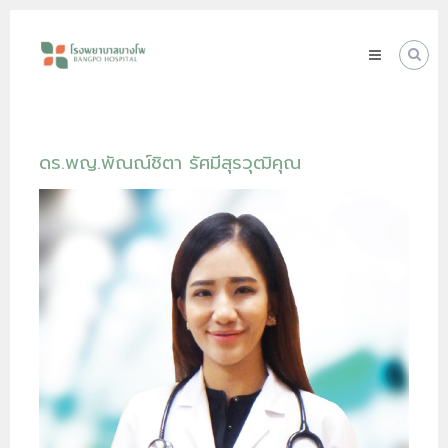
Skip
โรง
to
พยาบาล
content
บางโพ
Your
choice
for
Good
ดร.พญ.พัณณ์ชิตา รัศมีสุรวุฒิคุณ
Health