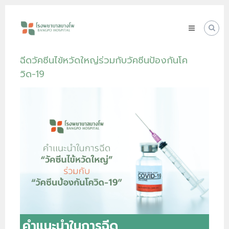
Skip
โรง
to
พยาบาล
content
บางโพ
Your
ฉีดวัคซีนไข้หวัดใหญ่ร่วมกับวัคซีนป้องกันโค
choice
for
วิด-19
Good
Health
คำแนะนำในการฉีด