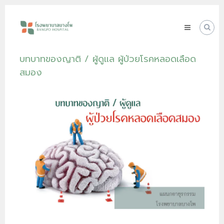
Skip
โรง
to
พยาบาล
content
บางโพ
Your
บทบาทของญาติ / ผู้ดูแล ผู้ป่วยโรคหลอดเลือด
choice
for
สมอง
Good
Health