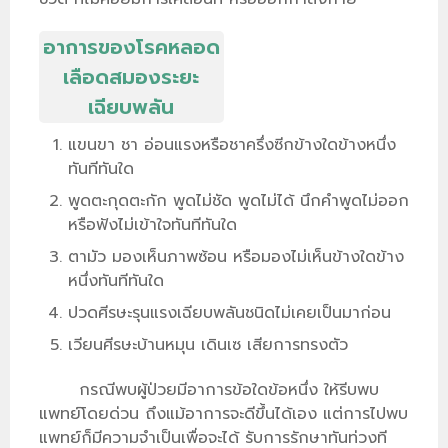
อาการของโรคหลอด
เลือดสมองระยะ
เฉียบพลัน
แขนขา ชา อ่อนแรงหรือชาครึ่งซีกข้างใดข้างหนึ่ง
ทันทีทันใด
พูดตะกุดตะกัก พูดไม่ชัด พูดไม่ได้ นึกคำพูดไม่ออก
หรือฟังไม่เข้าใจทันทีทันใด
ตามัว มองเห็นภาพซ้อน หรือมองไม่เห็นข้างใดข้าง
หนึ่งทันทีทันใด
ปวดศีรษะรุนแรงเฉียบพลันชนิดไม่เคยเป็นมาก่อน
เวียนศีรษะบ้านหมุน เดินเซ เสียการทรงตัว
กรณีพบผู้ป่วยมีอาการข้อใดข้อหนึ่ง ให้รีบพบ
แพทย์โดยด่วน ถึงแม้อาการจะดีขึ้นได้เอง แต่การไปพบ
แพทย์ก็มีความจำเป็นเพื่อจะได้ รับการรักษาทันท่วงที