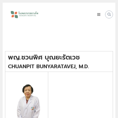
Skip
โรง
to
พยาบาล
content
บางโพ
Your
choice
for
Good
Health
พญ.ชวนพิศ บุณยะรัตเวช
CHUANPIT BUNYARATAVEJ, M.D.