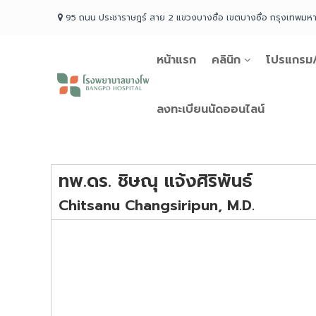
Skip
95 ถนน ประชาราษฎร์ สาย 2 แขวงบางซื่อ เขตบางซื่อ กรุงเทพม
to
content
หน้าแรก
คลินิก
โปรแกรม/
โรง
พยาบาล
บางโพ
ลงทะเบียนนัดออนไลน์
Your
choice
for
Good
ทพ.ดร. ชิษณุ แจ้งศิริพันธ์
Health
Chitsanu Changsiripun, M.D.