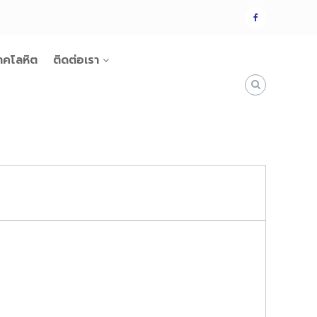
แฟน
เพจ
าคโลหิต
ติดต่อเรา