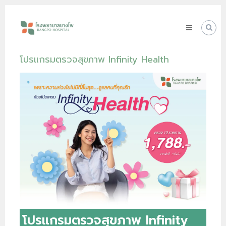
Skip
โรง
to
พยาบาล
content
บางโพ
Your
โปรแกรมตรวจสุขภาพ Infinity Health
choice
for
Good
Health
โปรแกรมตรวจสุขภาพ Infinity