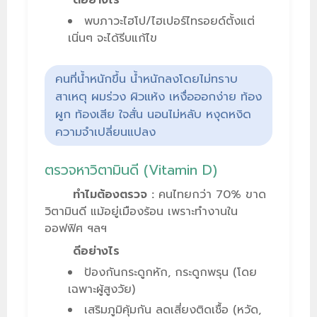
ดีอย่างไร
พบภาวะไฮโป/ไฮเปอร์ไทรอยด์ตั้งแต่
เนิ่นๆ จะได้รีบแก้ไข
คนที่น้ำหนักขึ้น น้ำหนักลงโดยไม่ทราบ
สาเหตุ ผมร่วง ผิวแห้ง เหงื่อออกง่าย ท้อง
ผูก ท้องเสีย ใจสั่น นอนไม่หลับ หงุดหงิด
ความจำเปลี่ยนแปลง
ตรวจหาวิตามินดี (Vitamin D)
ทำไมต้องตรวจ :
คนไทยกว่า 70% ขาด
วิตามินดี แม้อยู่เมืองร้อน เพราะทำงานใน
ออฟฟิศ ฯลฯ
ดีอย่างไร
ป้องกันกระดูกหัก, กระดูกพรุน (โดย
เฉพาะผู้สูงวัย)
เสริมภูมิคุ้มกัน ลดเสี่ยงติดเชื้อ (หวัด,