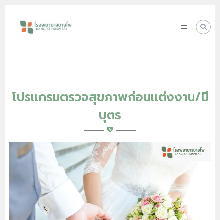
Skip
โรง
to
พยาบาล
content
บางโพ
Your
choice
for
Good
Health
โปรแกรมตรวจสุขภาพก่อนแต่งงาน/มี
บุตร