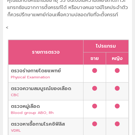
คุณแม่ที่ตั้งครรภ์เมื่ออายุ 35 ขึ้นไปจะมีความเสี่ยงเกิดภาวะ
แทรกซ้อนจากการตั้งครรภ์ได้ หรือบางคนอาจมีโรคประจำตัว
ก็ควรปรึกษาแพทย์ก่อนเพื่อความปลอดภัยที่จะตั้งครรภ์
<
โปรแกรม
รายการตรวจ
ชาย
หญิง
ตรวจร่างกายโดยแพทย์
Physical Examination
ตรวจความสมบูรณ์ของเลือด
CBC
ตรวจหมู่เลือด
Blood group ABO, Rh
ตรวจหาเชื้อกามโรคซิฟิลิส
VDRL