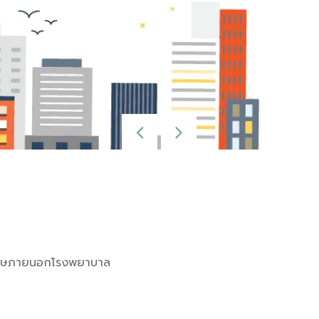
พิเศษภายนอกโรงพยาบาล