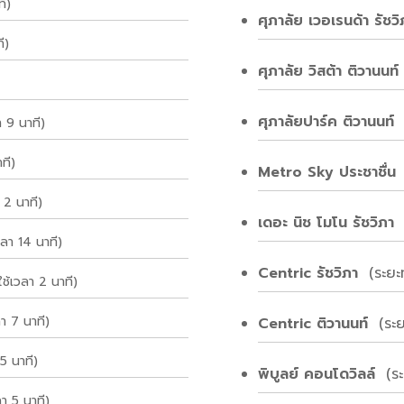
ี)
ศุภาลัย เวอเรนด้า รัชว
ี)
ศุภาลัย วิสต้า ติวานนท
ศุภาลัยปาร์ค ติวานนท์
 9 นาที)
ที)
Metro Sky ประชาชื่น
(
2 นาที)
เดอะ นิช โมโน รัชวิภ
วลา 14 นาที)
Centric รัชวิภา
(ระยะท
ช้เวลา 2 นาที)
า 7 นาที)
Centric ติวานนท์
(ระ
5 นาที)
พิบูลย์ คอนโดวิลล์
(ร
า 5 นาที)