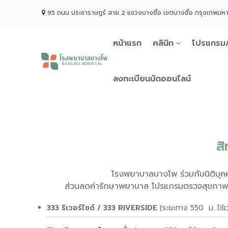
Skip
95 ถนน ประชาราษฎร์ สาย 2 แขวงบางซื่อ เขตบางซื่อ กรุงเทพม
to
content
หน้าแรก
คลินิก
โปรแกรม/
โรง
พยาบาล
บางโพ
ลงทะเบียนนัดออนไลน์
Your
choice
for
Good
Health
สิ
โรงพยาบาลบางโพ ร่วมกับนิติบุค
ส่วนลดค่ารักษาพยาบาล โปรแกรมตรวจสุขภาพใ
333 ริเวอร์ไซด์ / 333 RIVERSIDE
(ระยะทาง 550 ม. ใช้เ