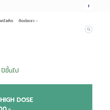
แฟน
เพจ
าคโลหิต
ติดต่อเรา
ปีขึ้นไป
ญ่ HIGH DOSE
00.-