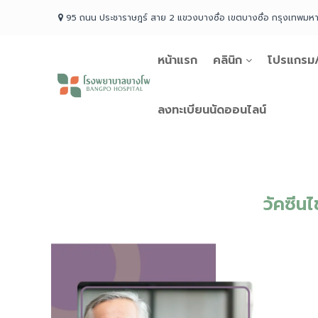
Skip
95 ถนน ประชาราษฎร์ สาย 2 แขวงบางซื่อ เขตบางซื่อ กรุงเทพม
to
content
หน้าแรก
คลินิก
โปรแกรม/
โรง
พยาบาล
บางโพ
ลงทะเบียนนัดออนไลน์
Your
choice
for
Good
Health
วัคซีนไ