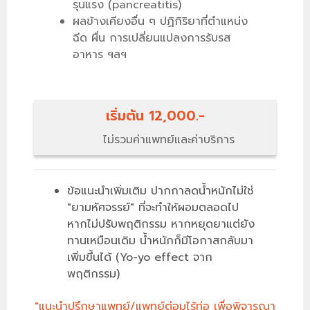
รุนแรง (pancreatitis)
ผลข้างเคียงอื่น ๆ ปฏิกิริยาที่ตำแหน่ง
ฉีด ผื่น การเปลี่ยนแปลงการรับรส
อาหาร ฯลฯ
เริ่มต้น 12,000.-
ไม่รวมค่าแพทย์และค่าบริการ
ข้อแนะนำเพิ่มเติม ปากกาลดน้ำหนักไม่ใช่
"ยามหัศจรรย์" ที่จะทำให้ผอมตลอดไป
หากไม่ปรับพฤติกรรม หากหยุดยาแต่ยัง
ทานเหมือนเดิม น้ำหนักก็มีโอกาสกลับมา
เพิ่มขึ้นได้ (Yo-yo effect จาก
พฤติกรรม)
"แนะนำปรึกษาแพทย์/แพทย์ต่อมไร้ท่อ เพื่อพิจารณา