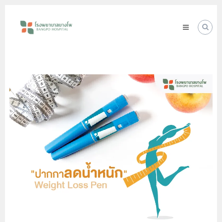
Skip
โรง
to
พยาบาล
content
บางโพ
Your
choice
for
Good
Health