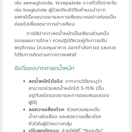
เช่น semaglutide, tirzepatide บางตัวฉีดรายวัน
เช่น liraglutide ผู้ป่วยต้องได้รับคำแนะนำจาก
แพทย์เรื่องขนาดยาและการเพิ่มขนาดอย่างค่อยเป็น
ค่อยไปเพื่อลดอาการข้างเคียง
การใช้ปากกาลดน้ำหนักเป็นเพียงส่วนหนึ่ง
ของแผนการรักษา ควรปฏิบัติควบคู่กับการปรับ
พฤติกรรม (ควบคุมอาหาร ออกกำลังกาย) และควร
ได้รับการติดตามทางการแพทย์
ข้อดีของปากกาลดน้ำหนัก
ลดน้ำหนักได้จริง
: จากงานวิจัยระบุว่า
สามารถช่วยลดน้ำหนักได้ 5-15% (ขึ้น
อยู่กับชนิดของยาและการตอบสนองของ
ผู้ใช้)
ลดความเสี่ยงโรค
: ช่วยควบคุมระดับ
น้ำตาลในเลือด และลดความเสี่ยงโรค
หัวใจในผู้ป่วยบางกลุ่ม
ปรับพฤติกรรม
: ช่วยให้ผู้ที่ "กินจุบจิบ"