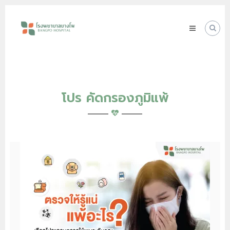
Skip
โรง
to
พยาบาล
content
บางโพ
Your
choice
for
Good
Health
โปร คัดกรองภูมิแพ้