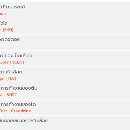
วไปโดยแพทย์
ion
ัวใจ
m (EKG)
อดดิจิตอล
์ของเม็ดเลือด
Count (CBC)
ตาลในเลือด
gar (FBS)
การทำงานของตับ
st : SGPT
การทำงานของไต
est : Creatinine
ันคอเลสเตอรอลในเลือด