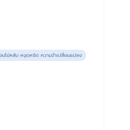
น นอนไม่หลับ หงุดหงิด ความจำเปลี่ยนแปลง