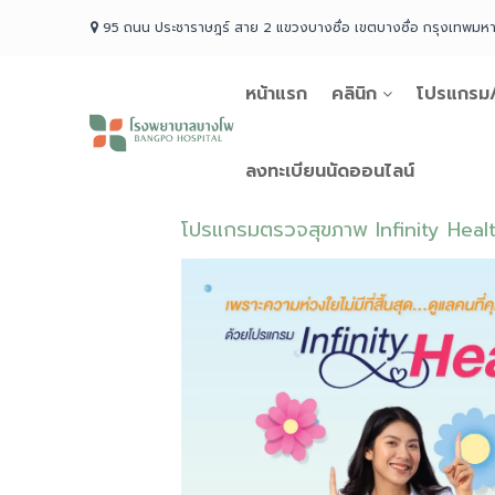
Skip
95 ถนน ประชาราษฎร์ สาย 2 แขวงบางซื่อ เขตบางซื่อ กรุงเทพม
to
content
หน้าแรก
คลินิก
โปรแกรม/
โรง
พยาบาล
บางโพ
ลงทะเบียนนัดออนไลน์
Your
choice
โปรแกรมตรวจสุขภาพ Infinity Heal
for
Good
Health