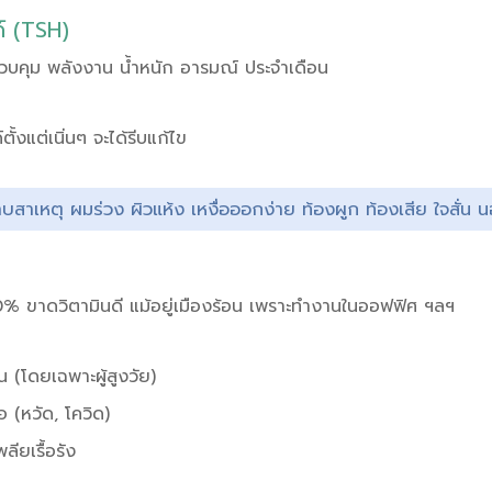
์ (TSH)
วบคุม พลังงาน น้ำหนัก อารมณ์ ประจำเดือน
้งแต่เนิ่นๆ จะได้รีบแก้ไข
ราบสาเหตุ ผมร่วง ผิวแห้ง เหงื่อออกง่าย ท้องผูก ท้องเสีย ใจสั่
% ขาดวิตามินดี แม้อยู่เมืองร้อน เพราะทำงานในออฟฟิศ ฯลฯ
น (โดยเฉพาะผู้สูงวัย)
้อ (หวัด, โควิด)
ียเรื้อรัง