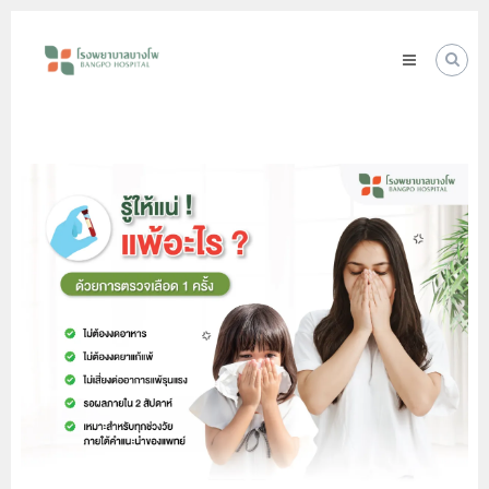
Skip
โรง
to
พยาบาล
content
บางโพ
Your
choice
for
Good
Health