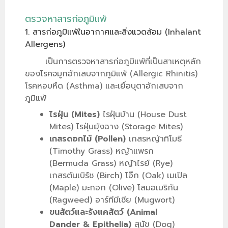
ตรวจหาสารก่อภูมิแพ้
1. สารก่อภูมิแพ้ในอากาศและสิ่งแวดล้อม (Inhalant
Allergens)
เป็นการตรวจหาสารก่อภูมิแพ้ที่เป็นสาเหตุหลัก
ของโรคจมูกอักเสบจากภูมิแพ้ (Allergic Rhinitis)
โรคหอบหืด (Asthma) และเยื่อบุตาอักเสบจาก
ภูมิแพ้
ไรฝุ่น (Mites)
ไรฝุ่นบ้าน (House Dust
Mites) ไรฝุ่นยุ้งฉาง (Storage Mites)
เกสรดอกไม้ (Pollen)
เกสรหญ้าทิโมธี
(Timothy Grass) หญ้าแพรก
(Bermuda Grass) หญ้าไรย์ (Rye)
เกสรต้นเบิร์ช (Birch) โอ๊ก (Oak) เมเปิล
(Maple) มะกอก (Olive) โสมอเมริกัน
(Ragweed) อาร์ทีมีเซีย (Mugwort)
ขนสัตว์และรังแคสัตว์ (Animal
Dander & Epithelia)
สุนัข (Dog)