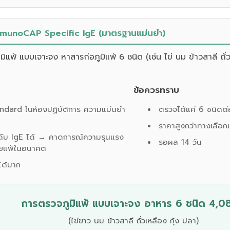
mmunoCAP Specific IgE (มาตรฐานแม่นยำ)
ิแพ้ แบบเจาะจง หาสารก่อภูมิแพ้ 6 ชนิด (เช่น ไข่ นม ข้าวสาลี ถั่
ข้อควรทราบ
ndard ในห้องปฏิบัติการ ความแม่นยำ
ตรวจได้แค่ 6 ชนิดต่อ
ราคาสูงกว่าทางเลือกเ
ะดับ IgE ได้ → คาดการณ์ความรุนแรง
รอผล 14 วัน
ยแพ้ในอนาคต
อได้มาก
การตรวจภูมิแพ้ แบบเจาะจง อาหาร 6 ชนิด 4,0
(ไข่ขาว นม ข้าวสาลี ถั่วเหลือง กุ้ง ปลา)