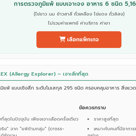
การตรวจภูมิแพ้ แบบเจาะจง อาหาร 6 ชนิด 5,16
(ไข่ขาว นม ข้าวสาลี ถั่วเหลือง ไข่แดง ถั่วลิสง)
ไม่รวมค่าแพทย์ ค่าบริการ ค่ายา
เลือกแพ็กเกจ
EX (Allergy Explorer) – เจาะลึกที่สุด
มิแพ้ แบบเชิงลึก ระดับโมเลกุล 295 ชนิด ครอบคลุมอาหาร สิ่งแวด
ข้อควรทราบ
ี่สุดในปัจจุบัน เพียงเจาะเลือดครั้งเดียว
ราคาสูงที่สุด
ริง" จาก "แพ้ข้ามกลุ่ม" (cross-
เหมาะกับคนที่มีอากา
ได้ชัดเจน
อย่าง