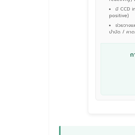
มี CCD i
positive)
ช่วยวางแผ
บำบัด / คาด
ก