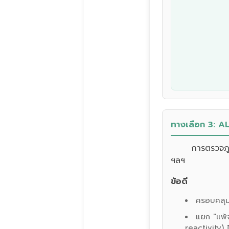
ทางเลือก 3: AL
การตรวจภู
ฯลฯ
ข้อดี
ครอบคลุมท
แยก "แพ้จ
reactivity) 