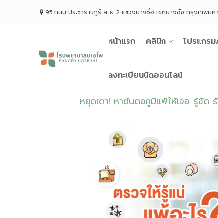
Skip
95 ถนน ประชาราษฎร์ สาย 2 แขวงบางซื่อ เขตบางซื่อ กรุงเทพม
to
content
หน้าแรก
คลินิก
โปรแกรม/
โรง
พยาบาล
บางโพ
ลงทะเบียนนัดออนไลน์
Your
choice
หยุดเดา! หาต้นตอภูมิแพ้ให้เจอ รู้ชัด ร
for
Good
Health