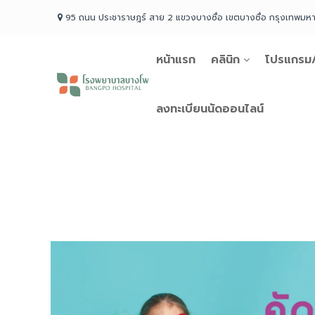
Skip
95 ถนน ประชาราษฎร์ สาย 2 แขวงบางซื่อ เขตบางซื่อ กรุงเทพม
to
content
หน้าแรก
คลินิก
โปรแกรม/
โรง
พยาบาล
บางโพ
ลงทะเบียนนัดออนไลน์
Your
choice
for
Good
Health