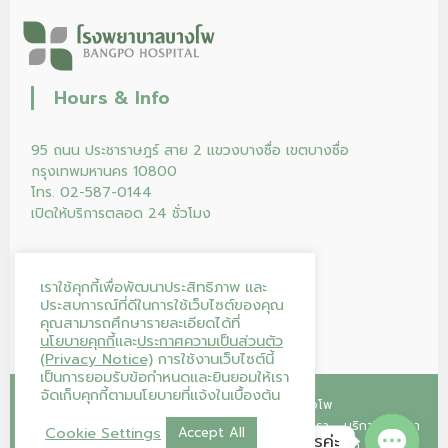
Hours & Info
95 ถนน ประชาราษฎร์ สาย 2 แขวงบางซื่อ เขตบางซื่อ
กรุงเทพมหานคร 10800
โทร. 02-587-0144
เปิดให้บริการตลอด 24 ชั่วโมง
เราใช้คุกกี้เพื่อพัฒนาประสิทธิภาพ และ
ประสบการณ์ที่ดีในการใช้เว็บไซต์ของคุณ
คุณสามารถศึกษารายละเอียดได้ที่
นโยบายคุกกี้
และ
ประกาศความเป็นส่วนตัว
(Privacy Notice)
การใช้งานเว็บไซต์นี้
เป็นการยอมรับข้อกำหนดและยินยอมให้เรา
จัดเก็บคุกกี้ตามนโยบายที่แจ้งในเบื้องต้น
Copyright © 2026
โรงพยาบาลบางโพ
หน้าแรก
คลินิก
โปรแกรม/แพ็กเกจ
ร้านค้าของเรา
บริการของเรา
Cookie Settings
Accept All
โรงพยาบาลบางโพ ยินดีให้บริการค่ะ
บทความ
บริจาคโลหิต
ติดต่อเรา
ลงทะเบียนนัดออนไลน์