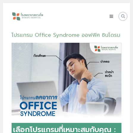
Skip
โรง
to
พยาบาล
content
บางโพ
Your
โปรแกรม Office Syndrome ออฟฟิศ ซินโดรม
choice
for
Good
Health
เลือกโปรแกรมที่เหมาะสมกับคุณ :