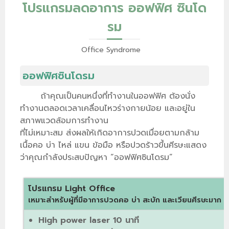
โปรแกรมลดอาการ ออฟฟิศ ซินโด
รม
Office Syndrome
ออฟฟิศซินโดรม
ถ้าคุณเป็นคนหนึ่งที่ทำงานในออฟฟิศ ต้องนั่ง
ทำงานตลอดเวลาเคลื่อนไหวร่างกายน้อย และอยู่ใน
สภาพแวดล้อมการทำงาน
ที่ไม่เหมาะสม ส่งผลให้เกิดอาการปวดเมื่อยตามกล้าม
เนื้อคอ บ่า ไหล่ แขน ข้อมือ หรือปวดร้าวขึ้นศีรษะแสดง
ว่าคุณกำลังประสบปัญหา “ออฟฟิศซินโดรม”
โปรแกรม Light Office
เหมาะสำหรับผู้ที่มีอาการปวดคอ บ่า สะบัก และเวียนศีรษะมาก
High power laser 10 นาที