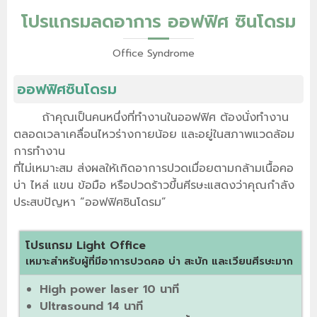
โปรแกรมลดอาการ ออฟฟิศ ซินโดรม
Office Syndrome
ออฟฟิศซินโดรม
ถ้าคุณเป็นคนหนึ่งที่ทำงานในออฟฟิศ ต้องนั่งทำงาน
ตลอดเวลาเคลื่อนไหวร่างกายน้อย และอยู่ในสภาพแวดล้อม
การทำงาน
ที่ไม่เหมาะสม ส่งผลให้เกิดอาการปวดเมื่อยตามกล้ามเนื้อคอ
บ่า ไหล่ แขน ข้อมือ หรือปวดร้าวขึ้นศีรษะแสดงว่าคุณกำลัง
ประสบปัญหา “ออฟฟิศซินโดรม”
โปรแกรม Light Office
เหมาะสำหรับผู้ที่มีอาการปวดคอ บ่า สะบัก และเวียนศีรษะมาก
High power laser 10 นาที
Ultrasound 14 นาที