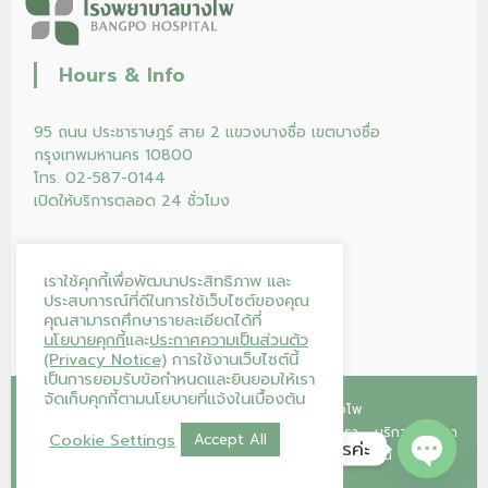
Hours & Info
95 ถนน ประชาราษฎร์ สาย 2 แขวงบางซื่อ เขตบางซื่อ
กรุงเทพมหานคร 10800
โทร. 02-587-0144
เปิดให้บริการตลอด 24 ชั่วโมง
เราใช้คุกกี้เพื่อพัฒนาประสิทธิภาพ และ
ประสบการณ์ที่ดีในการใช้เว็บไซต์ของคุณ
คุณสามารถศึกษารายละเอียดได้ที่
นโยบายคุกกี้
และ
ประกาศความเป็นส่วนตัว
(Privacy Notice)
การใช้งานเว็บไซต์นี้
เป็นการยอมรับข้อกำหนดและยินยอมให้เรา
จัดเก็บคุกกี้ตามนโยบายที่แจ้งในเบื้องต้น
Copyright © 2026
โรงพยาบาลบางโพ
หน้าแรก
คลินิก
โปรแกรม/แพ็กเกจ
ร้านค้าของเรา
บริการของเรา
Cookie Settings
Accept All
โรงพยาบาลบางโพ ยินดีให้บริการค่ะ
บทความ
บริจาคโลหิต
ติดต่อเรา
ลงทะเบียนนัดออนไลน์
Open ch