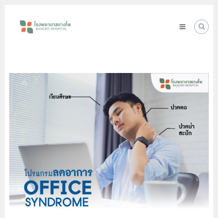
Skip
โรง
to
พยาบาล
content
บางโพ
Your
choice
for
Good
Health