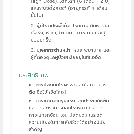
High Dose)
, เด็กเล็ก (6 เดือน - 2 ปี)
และหญิงตั้งครรภ์ (อายุครรภ์ 4 เดือน
ขึ้นไป)
ผู้มีโรคประจำตัว:
โรคทางเดินหายใจ
เรื้อรัง, หัวใจ, ไตวาย, เบาหวาน และผู้
ป่วยมะเร็ง
บุคลากรด่านหน้า:
หมอ พยาบาล และ
ผู้ที่ต้องดูแลผู้ป่วยหรืออยู่ในที่แออัด
ประสิทธิภาพ
การป้องกันโรค:
ช่วยลดโอกาสการ
ติดเชื้อไข้หวัดใหญ่
การลดความรุนแรง:
จุดประสงค์หลัก
คือ ลดอัตราการนอนโรงพยาบาล ลด
ภาวะแทรกซ้อน เช่น ปอดบวม และลด
ความเสี่ยงในการเสียชีวิตได้อย่างมีนัย
สำคัญ