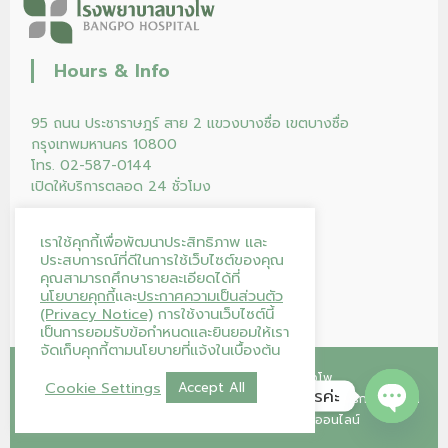
Hours & Info
95 ถนน ประชาราษฎร์ สาย 2 แขวงบางซื่อ เขตบางซื่อ
กรุงเทพมหานคร 10800
โทร. 02-587-0144
เปิดให้บริการตลอด 24 ชั่วโมง
เราใช้คุกกี้เพื่อพัฒนาประสิทธิภาพ และ
ประสบการณ์ที่ดีในการใช้เว็บไซต์ของคุณ
คุณสามารถศึกษารายละเอียดได้ที่
นโยบายคุกกี้
และ
ประกาศความเป็นส่วนตัว
(Privacy Notice)
การใช้งานเว็บไซต์นี้
เป็นการยอมรับข้อกำหนดและยินยอมให้เรา
จัดเก็บคุกกี้ตามนโยบายที่แจ้งในเบื้องต้น
Copyright © 2026
โรงพยาบาลบางโพ
Cookie Settings
Accept All
โรงพยาบาลบางโพ ยินดีให้บริการค่ะ
หน้าแรก
คลินิก
โปรแกรม/แพ็กเกจ
ร้านค้าของเรา
บริการของเรา
บทความ
บริจาคโลหิต
ติดต่อเรา
ลงทะเบียนนัดออนไลน์
Open ch