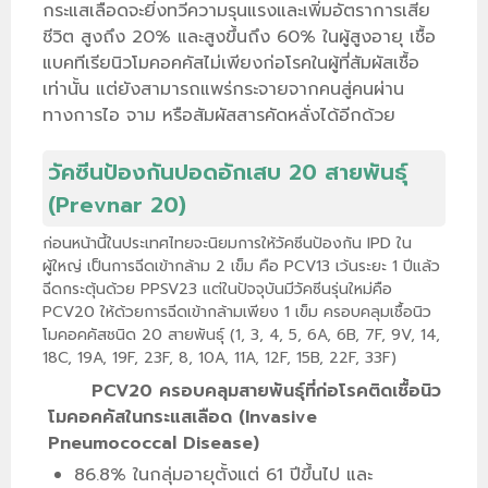
กระแสเลือดจะยิ่งทวีความรุนแรงและเพิ่มอัตราการเสีย
ชีวิต สูงถึง 20% และสูงขึ้นถึง 60% ในผู้สูงอายุ เชื้อ
แบคทีเรียนิวโมคอคคัสไม่เพียงก่อโรคในผู้ที่สัมผัสเชื้อ
เท่านั้น แต่ยังสามารถแพร่กระจายจากคนสู่คนผ่าน
ทางการไอ จาม หรือสัมผัสสารคัดหลั่งได้อีกด้วย
วัคซีนป้องกันปอดอักเสบ 20 สายพันธ์ุ
(Prevnar 20)
ก่อนหน้านี้ในประเทศไทยจะนิยมการให้วัคซีนป้องกัน IPD ใน
ผู้ใหญ่ เป็นการฉีดเข้ากล้าม 2 เข็ม คือ PCV13 เว้นระยะ 1 ปีแล้ว
ฉีดกระตุ้นด้วย PPSV23 แต่ในปัจจุบันมีวัคซีนรุ่นใหม่คือ
PCV20 ให้ด้วยการฉีดเข้ากล้ามเพียง 1 เข็ม ครอบคลุมเชื้อนิว
โมคอคคัสชนิด 20 สายพันธุ์ (1, 3, 4, 5, 6A, 6B, 7F, 9V, 14,
18C, 19A, 19F, 23F, 8, 10A, 11A, 12F, 15B, 22F, 33F)
PCV20 ครอบคลุมสายพันธุ์ที่ก่อโรคติดเชื้อนิว
โมคอคคัสในกระแสเลือด (Invasive
Pneumococcal Disease)
86.8% ในกลุ่มอายุตั้งแต่ 61 ปีขึ้นไป และ