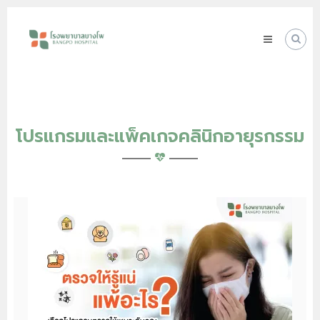
Skip
โรง
to
พยาบาล
content
บางโพ
Your
choice
for
Good
Health
โปรแกรมและแพ็คเกจคลินิกอายุรกรรม