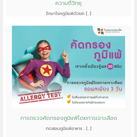
ความถี่วิทยุ
รักษาโรคภูมิแพ้ด้วยค […]
การตรวจคัดกรองภูมิแพ้โดยการเจาะเลือด
ทดสอบภูมิแพ้อาหาร : […]