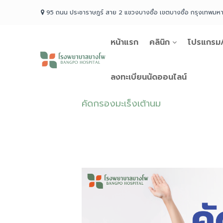
Skip
95 ถนน ประชาราษฎร์ สาย 2 แขวงบางซื่อ เขตบางซื่อ กรุงเทพม
to
content
หน้าแรก
คลินิก
โปรแกรม/
โรง
พยาบาล
บางโพ
ลงทะเบียนนัดออนไลน์
Your
choice
คัดกรองมะเร็งเต้านม
for
Good
Health