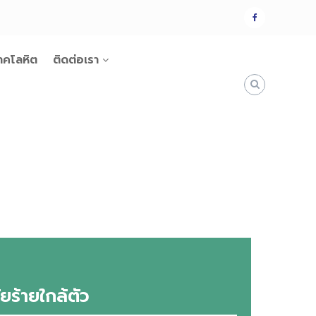
แฟน
เพจ
าคโลหิต
ติดต่อเรา
ัยร้ายใกล้ตัว