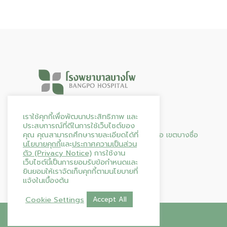
Hours & Info
เราใช้คุกกี้เพื่อพัฒนาประสิทธิภาพ และ
ประสบการณ์ที่ดีในการใช้เว็บไซต์ของ
คุณ คุณสามารถศึกษารายละเอียดได้ที่
95 ถนน ประชาราษฎร์ สาย 2 แขวงบางซื่อ เขตบางซื่อ
นโยบายคุกกี้
และ
ประกาศความเป็นส่วน
กรุงเทพมหานคร 10800
ตัว (Privacy Notice)
การใช้งาน
โทร. 02-587-0144
เว็บไซต์นี้เป็นการยอมรับข้อกำหนดและ
เปิดให้บริการตลอด 24 ชั่วโมง
ยินยอมให้เราจัดเก็บคุกกี้ตามนโยบายที่
แจ้งในเบื้องต้น
Cookie Settings
Accept All
Copyright © 2026
โรงพยาบาลบางโพ