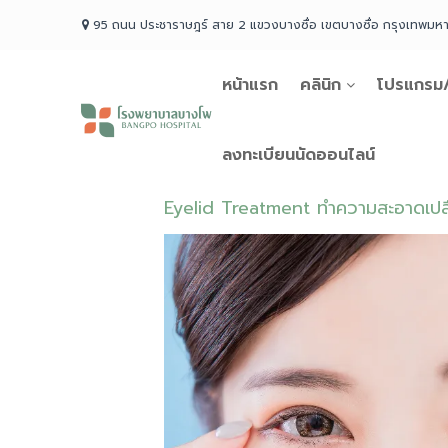
Skip
95 ถนน ประชาราษฎร์ สาย 2 แขวงบางซื่อ เขตบางซื่อ กรุงเทพม
to
content
หน้าแรก
คลินิก
โปรแกรม/
โรง
พยาบาล
บางโพ
ลงทะเบียนนัดออนไลน์
Your
choice
Eyelid Treatment ทำความสะอาดเป
for
Good
Health