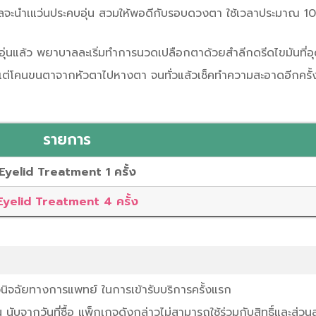
จะนำเแว่นประคบอุ่น สวมให้พอดีกับรอบดวงตา ใช้เวลาประมาณ 10 นา
อุ่นแล้ว พยาบาลละเริ่มทำการนวดเปลือกตาด้วยสำลีกดรีดไขมันที่
ต่โคนขนตาจากหัวตาไปหางตา จนทั่วแล้วเช็คทำความสะอาดอีกครั้
รายการ
Eyelid Treatment 1 ครั้ง
Eyelid Treatment 4 ครั้ง
นิจฉัยทางการแพทย์ ในการเข้ารับบริการครั้งแรก
ับจากวันที่ซื้อ แพ็กเกจดังกล่าวไม่สามารถใช้ร่วมกับสิทธิ์และส่วนล