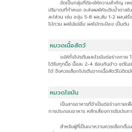
จัดเป็นกลุ่มที่ต้องให้ความสำคัญ 
ปริมาณที่กำหนด จะส่งผลให้ระดับน้ำตาลในเล
ละ1ส่วน เช่น องุ่น 5-8 ผล,ส้ม 1-2 ผล,ฝรั
ไม้กวน ผลไม้แช่อิ่ม ผลไม้กระป๋อง เป็นต้น
หมวดเนื้อสัตว์
จะให้ทั้งโปรตีนและไขมันต่อร่างกาย 
ได้รับทุกมื้อ มื้อละ 2-4 ช้อนกินข้าว แต
ได้ จึงควรเลือกโปรตีนจากเนื้อสัตว์ไม่ติดมัน
หมวดไขมัน
เป็นสารอาหารที่จำเป็นต่อร่างกายเพื่
การประกอบอาหาร หลีกเลี่ยงการรับประทานอาห
สำหรับผู้ที่เป็นเบาหวานควรเลือกดื