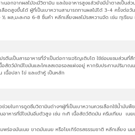
เพราะนอกจากผลไม้จะมีวิตามิน และใยอาหารสูงแล้วยังมีน้ำตาลเป็น
ือดสูงขึ้นได้ ผู้ที่เป็นเบาหวานสามารถทานผลไม้ได้ 3-4 ครั้งต่อวั
่ง ½ ผล,มะละกอ 6-8 ชิ้นคำ หลีกเลี่ยงผลไม้รสหวานจัด เช่น ทุเรียน 
โปรตีนเป็นสารอาหารที่จำเป็นต่อการเจริญเติบโต ใช้ซ่อมแซมส่วนที่ส
่ในเนื้อสัตว์มักมีไขมันและโคเลสเตอรอลแฝงอยู่ หากรับประทานปริม
 เนื้อปลา ไข่ และเต้าหู้ เป็นหลัก
อช่วยในการดูดซึมวิตามินต่างๆผู้ที่เป็นเบาหวานควรเลือกใช้น้ำมันพืช
ารที่มีไขมันอิ่มตัวสูง เช่น กะทิ เนื้อสัตว์ติดมัน ครีมเทียม เนยเ
่มนมพร่องมันเนย ขาดมันเนย หรือโยเกิร์ตรสธรรมชาติ หลีกเลี่ยง น