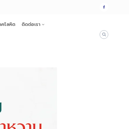
แฟน
เพจ
าคโลหิต
ติดต่อเรา