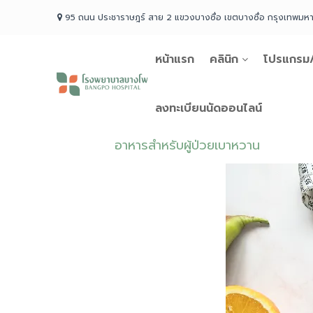
Skip
95 ถนน ประชาราษฎร์ สาย 2 แขวงบางซื่อ เขตบางซื่อ กรุงเทพม
to
content
หน้าแรก
คลินิก
โปรแกรม/
โรง
พยาบาล
บางโพ
ลงทะเบียนนัดออนไลน์
Your
choice
อาหารสำหรับผู้ป่วยเบาหวาน
for
Good
Health