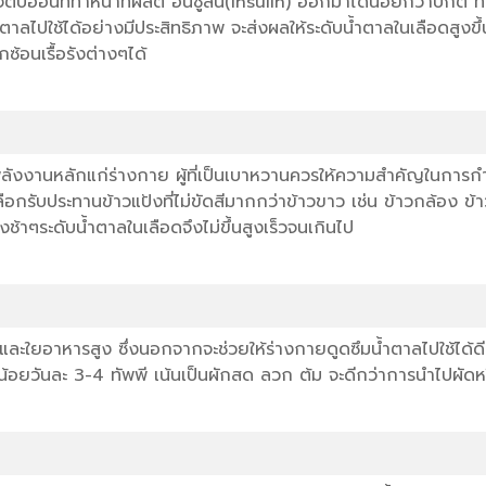
อ่อนที่ทำหน้าที่ผลิต อินซูลิน(Insulin) ออกมาได้น้อยกว่าปกติ 
ลไปใช้ได้อย่างมีประสิทธิภาพ จะส่งผลให้ระดับน้ำตาลในเลือดสูงขึ้
ซ้อนเรื้อรังต่างๆได้
ห้พลังงานหลักแก่ร่างกาย ผู้ที่เป็นเบาหวานควรให้ความสำคัญในการ
ลือกรับประทานข้าวแป้งที่ไม่ขัดสีมากกว่าข้าวขาว เช่น ข้าวกล้อง ข้า
้าๆระดับน้ำตาลในเลือดจึงไม่ขึ้นสูงเร็วจนเกินไป
ร่ และใยอาหารสูง ซึ่งนอกจากจะช่วยให้ร่างกายดูดซึมน้ำตาลไปใช้ได้ดีแ
น้อยวันละ 3-4 ทัพพี เน้นเป็นผักสด ลวก ต้ม จะดีกว่าการนำไปผัด