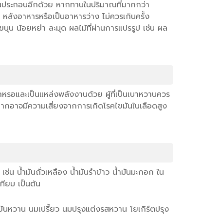
ส่วนประกอบอีกด้วย หากทานในปริมาณที่มากกว่า
น หลังอาหารหรือเป็นอาหารว่าง ไม่ควรเกินครั้ง
ขนุน น้อยหย่า ละมุด ผลไม้ที่ผ่านการแปรรูป เช่น ผล
ึกหรอและเป็นแหล่งพลังงานด้วย ผู้ที่เป็นเบาหวานควร
าณมากอาจมีความเสี่ยงจากการเกิดโรคไขมันในเลือดสูง
 เช่น น้ำมันถั่วเหลือง น้ำมันรำข้าว น้ำมันมะกอก ใน
ทียม เป็นต้น
มข้นหวาน นมเปรี้ยว นมปรุงแต่งรสหวาน โยเกิร์ตปรุง