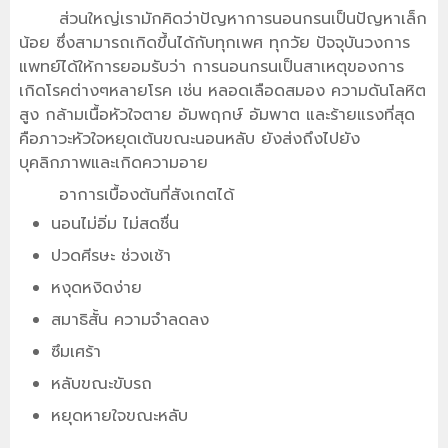
ส่วนใหญ่เรามักคิดว่าปัญหาการนอนกรนเป็นปัญหาเล็ก
น้อย ซึ่งสามารถเกิดขึ้นได้กับทุกเพศ ทุกวัย ปัจจุบันวงการ
แพทย์ได้ให้การยอมรับว่า การนอนกรนเป็นสาเหตุของการ
เกิดโรคต่างๆหลายโรค เช่น หลอดเลือดสมอง ความดันโลหิต
สูง กล้ามเนื้อหัวใจตาย อัมพฤกษ์ อัมพาต และร้ายแรงที่สุด
คือภาวะหัวใจหยุดเต้นขณะนอนหลับ ยังส่งถึงไปยัง
บุคลิกภาพและเกิดความอาย
อาการเบื้องต้นที่สังเกตได้
นอนไม่อิ่ม ไม่สดชื่น
ปวดศีรษะ ช่วงเช้า
หงุดหงิดง่าย
สมาธิสั้น ความจำลดลง
ซึมเศร้า
หลับขณะขับรถ
หยุดหายใจขณะหลับ