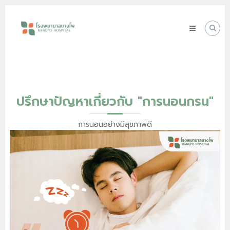
Skip
โรง
to
พยาบาล
content
บางโพ
Your
choice
for
Good
Health
ปรึกษาปัญหาเกี่ยวกับ "การนอนกรน"
การนอนอย่างมีสุขภาพดี