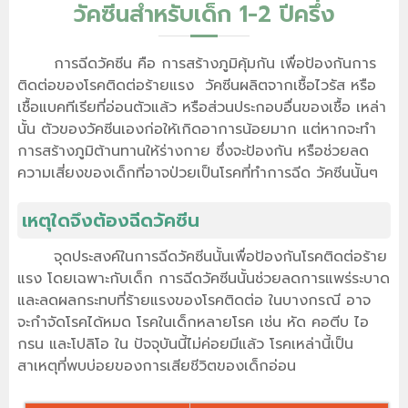
วัคซีนสำหรับเด็ก 1-2 ปีครึ่ง
การฉีดวัคซีน คือ การสร้างภูมิคุ้มกัน เพื่อป้องกันการ
ติดต่อของโรคติดต่อร้ายแรง วัคซีนผลิตจากเชื้อไวรัส หรือ
เชื้อแบคทีเรียที่อ่อนตัวแล้ว หรือส่วนประกอบอื่นของเชื้อ เหล่า
นั้น ตัวของวัคซีนเองก่อให้เกิดอาการน้อยมาก แต่หากจะทํา
การสร้างภูมิต้านทานให้ร่างกาย ซึ่งจะป้องกัน หรือช่วยลด
ความเสี่ยงของเด็กที่อาจป่วยเป็นโรคที่ทำการฉีด วัคซีนน้ันๆ
เหตุใดจึงต้องฉีดวัคซีน
จุดประสงค์ในการฉีดวัคซีนนั้นเพื่อป้องกันโรคติดต่อร้าย
แรง โดยเฉพาะกับเด็ก การฉีดวัคซีนนั้นช่วยลดการแพร่ระบาด
และลดผลกระทบที่ร้ายแรงของโรคติดต่อ ในบางกรณี อาจ
จะกําจัดโรคได้หมด โรคในเด็กหลายโรค เช่น หัด คอตีบ ไอ
กรน และโปลิโอ ใน ปัจจุบันนี้ไม่ค่อยมีแล้ว โรคเหล่านี้เป็น
สาเหตุที่พบบ่อยของการเสียชีวิตของเด็กอ่อน