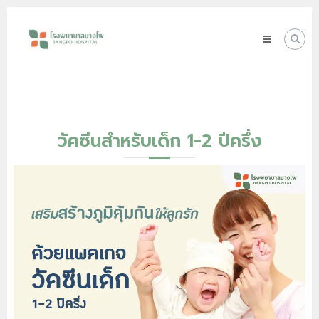
Skip
โรง
to
พยาบาล
content
บางโพ
Your
choice
for
Good
Health
วัคซีนสำหรับเด็ก 1-2 ปีครึ่ง