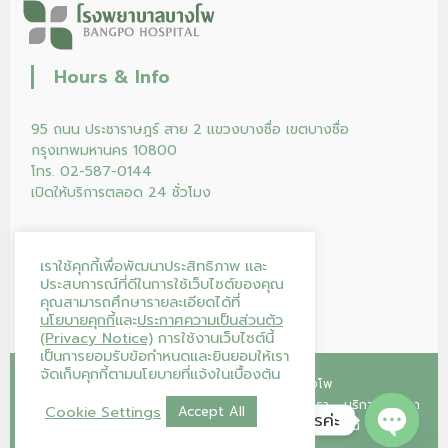
Hours & Info
95 ถนน ประชาราษฎร์ สาย 2 แขวงบางซื่อ เขตบางซื่อ
กรุงเทพมหานคร 10800
โทร. 02-587-0144
เปิดให้บริการตลอด 24 ชั่วโมง
เราใช้คุกกี้เพื่อพัฒนาประสิทธิภาพ และ
ประสบการณ์ที่ดีในการใช้เว็บไซต์ของคุณ
คุณสามารถศึกษารายละเอียดได้ที่
นโยบายคุกกี้
และ
ประกาศความเป็นส่วนตัว
(Privacy Notice)
การใช้งานเว็บไซต์นี้
เป็นการยอมรับข้อกำหนดและยินยอมให้เรา
จัดเก็บคุกกี้ตามนโยบายที่แจ้งในเบื้องต้น
Copyright © 2026
โรงพยาบาลบางโพ
หน้าแรก
คลินิก
โปรแกรม/แพ็กเกจ
ร้านค้าของเรา
บริการของเรา
Cookie Settings
Accept All
โรงพยาบาลบางโพ ยินดีให้บริการค่ะ
บทความ
บริจาคโลหิต
ติดต่อเรา
ลงทะเบียนนัดออนไลน์