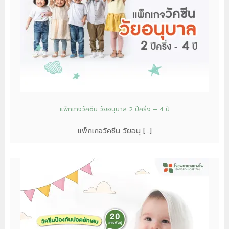
แพ็กเกจวัคซีน วัยอนุบาล 2 ปีครึ่ง – 4 ปี
แพ็กเกจวัคซีน วัยอนุ […]