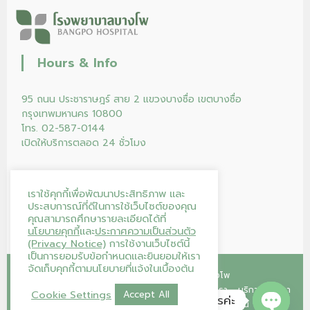
Hours & Info
95 ถนน ประชาราษฎร์ สาย 2 แขวงบางซื่อ เขตบางซื่อ
กรุงเทพมหานคร 10800
โทร. 02-587-0144
เปิดให้บริการตลอด 24 ชั่วโมง
เราใช้คุกกี้เพื่อพัฒนาประสิทธิภาพ และ
ประสบการณ์ที่ดีในการใช้เว็บไซต์ของคุณ
คุณสามารถศึกษารายละเอียดได้ที่
นโยบายคุกกี้
และ
ประกาศความเป็นส่วนตัว
(Privacy Notice)
การใช้งานเว็บไซต์นี้
เป็นการยอมรับข้อกำหนดและยินยอมให้เรา
จัดเก็บคุกกี้ตามนโยบายที่แจ้งในเบื้องต้น
Copyright © 2026
โรงพยาบาลบางโพ
หน้าแรก
คลินิก
โปรแกรม/แพ็กเกจ
ร้านค้าของเรา
บริการของเรา
Cookie Settings
Accept All
โรงพยาบาลบางโพ ยินดีให้บริการค่ะ
บทความ
บริจาคโลหิต
ติดต่อเรา
ลงทะเบียนนัดออนไลน์