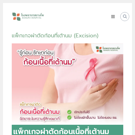
Skip
โรง
to
พยาบาล
content
บางโพ
Your
แพ็กเกจผ่าตัดก้อนที่เต้านม (Excision)
choice
for
Good
Health
แพ็กเกจผ่าตัดก้อนเนื้อที่เต้านม