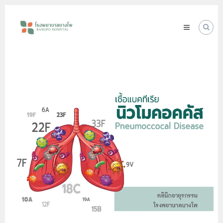
Skip
โรง
to
พยาบาล
content
บางโพ
Your
choice
for
Good
Health