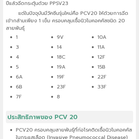
ปีแล้วฉีดกระตุ้นด้วย PPSV23
แต่ในปัจจุบันมีวัคซีนรุ่นใหม่คือ PCV20 ให้ด้วยการฉีด
เข้ากล้ามเพียง 1 เข็ม ครอบคลุมเชื้อนิวโมคอคคัสชนิด 20
สายพันธุ์
1
9V
10A
3
14
11A
4
18C
12F
5
19A
15B
6A
19F
22F
6B
23F
33F
7F
8
ประสิทธิภาพของ PCV 20
PCV20 ครอบคลุมสายพันธุ์ที่ก่อโรคติดเชื้อนิวโมคอคคัส
ในกระแสเลือด (Invasive Pneumococcal Disease)