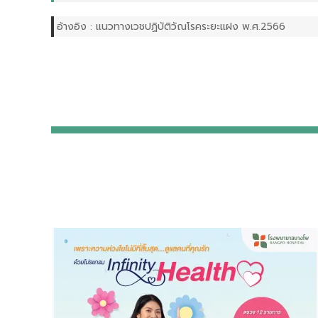
อ้างอิง : แนวทางเวชปฏิบัติวัณโรคระยะแฝง พ.ศ.2566