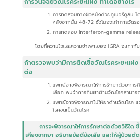
การวินิจฉัยวัณโรคระยะแฝง ทำได้อย่างไร
การทดสอบทางผิวหนังด้วยทูเบอร์คูลิน โด
หลังจากนั้น 48-72 ชั่วโมงจะทำการวัดรอ
การทดสอบ Interferon-gamma release as
โดยที่ความไวและความจำเพาะของ IGRA จะเท่ากับ
ถ้าตรวจพบว่ามีการติดเชื้อวัณโรคระยะแฝง
ต่อ
แพทย์อาจพิจารณาให้การรักษาด้วยการกิ
เลือก พบว่าการกินยาต้านวัณโรคสามารถ
แพทย์อาจพิจารณาไม่ให้ยาต้านวัณโรค แต่
โรคจนเป็นวัณโรค
การจะพิจารณาให้การรักษาต่อด้วยวิธีใด 
เคียงจากยา อธิบายข้อดีข้อเสีย และให้ผู้ป่วยตั