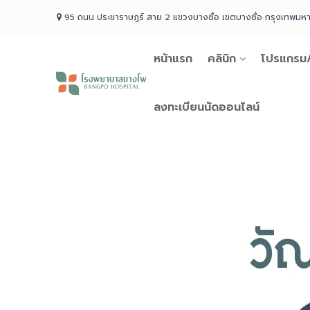
Skip
95 ถนน ประชาราษฎร์ สาย 2 แขวงบางซื่อ เขตบางซื่อ กรุงเทพม
to
content
หน้าแรก
คลินิก
โปรแกรม/
โรง
พยาบาล
บางโพ
ลงทะเบียนนัดออนไลน์
Your
choice
for
Good
Health