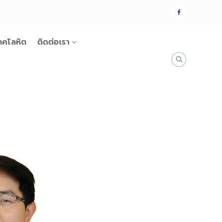
แฟน
เพจ
าคโลหิต
ติดต่อเรา