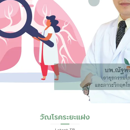
วัณโรคระยะแฝง