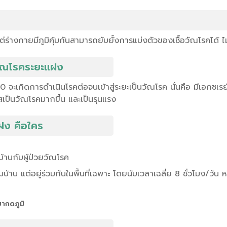
 แต่ร่างกายมีภูมิคุ้มกันสามารถยับยั้งการแบ่งตัวของเชื้อวัณโรคได้ ไม่
อวัณโรคระยะแฝง
 จะเกิดการดำเนินโรคต่อจนเข้าสู่ระยะเป็นวัณโรค นั่นคือ มีเอกซเ
โอกาสเป็นวัณโรคมากขึ้น และเป็นรุนแรง
แฝง คือใคร
บ้านกับผู้ป่วยวัณโรค
่วมบ้าน แต่อยู่ร่วมกันในพื้นที่เฉพาะ โดยนับเวลาเฉลี่ย 8 ชั่วโมง/วัน
บยากดภูมิ