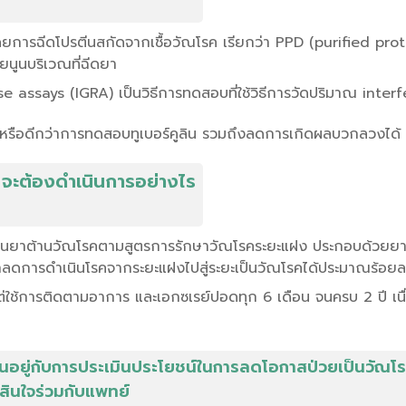
ยการฉีดโปรตีนสกัดจากเชื้อวัณโรค เรียกว่า PPD (purified protei
ยนูนบริเวณที่ฉีดยา
says (IGRA) เป็นวิธีการทดสอบที่ใช้วิธีการวัดปริมาณ interfe
หรือดีกว่าการทดสอบทูเบอร์คูลิน รวมถึงลดการเกิดผลบวกลวงได้
 จะต้องดำเนินการอย่างไร
นยาต้านวัณโรคตามสูตรการรักษาวัณโรคระยะแฝง ประกอบด้วยยา 1-2
ลดการดำเนินโรคจากระยะแฝงไปสู่ระยะเป็นวัณโรคได้ประมาณร้อย
ใช้การติดตามอาการ และเอกซเรย์ปอดทุก 6 เดือน จนครบ 2 ปี เนื่อ
ขึ้นอยู่กับการประเมินประโยชน์ในการลดโอกาสป่วยเป็นวัณโ
ดสินใจร่วมกับแพทย์