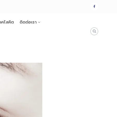
แฟน
เพจ
าคโลหิต
ติดต่อเรา