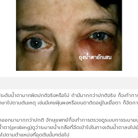
ับน้ำตามากผิดปกติจริงหรือไม่ ถ้ามีมากกว่าปกติจริง ก็จะทำการตร
รักษาไปตามต้นเหตุ เช่นมีเศษฝุ่นผงหรือขนตาติดอยู่ในเยื่อตา ก็จั
งน้ำตาออกมามากกว่าปกติ จักษุแพทย์ก็จะทำการตรวจดูระบบการระบา
้ำตา(probing)ดูว่าระบายน้ำเกลือที่ฉีดเข้าไปในทางเดินน้ำตาลงไปยั
ปตามตำแหน่งที่อุดตันนั้นๆต่อไป