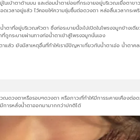
ยู่ในเบ้าตาด้านบน และต่อมน้ำตาย่อยที่กระจายอยู่บริเวณเยื่อตา
อดเวลาอยู่แล้ว ไว้คอยให้ความชุ่มชื้นต่อดวงตา หล่อลื่นเวลากระพ
ำตาที่อยู่บริเวณหัวตา ซึ่งท่อระบายนี้จะไปเปิดในโพรงจมูกข้างเดียว
าที่ถูกระบายผ่านทางท่อน้ำตาเข้าสู่โพรงจมูกนั่นเอง
ตาแล้ว ยังมีสาเหตุอื่นที่ทำให้เรามีปัญหาเกี่ยวกับน้ำตาเอ่อ น้ำต
ึกบริเวณดวงตาหรือรอบๆดวงตา หรือภาวะที่ทำให้มีการระคายเคืองต่อ
ให้มีการหลั่งน้ำตาออกมามากกว่าปกติได้