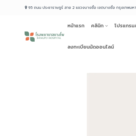
Skip
95 ถนน ประชาราษฎร์ สาย 2 แขวงบางซื่อ เขตบางซื่อ กรุงเทพม
to
content
หน้าแรก
คลินิก
โปรแกรม/
โรง
พยาบาล
บางโพ
ลงทะเบียนนัดออนไลน์
Your
choice
for
Good
Health