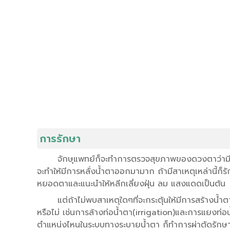
การรักษา
จักษุแพทย์ก็จะทำการตรวจสุขภาพของดวงตาว่ามีระด
จะทำให้มีการหลั่งน้ำตาออกมามาก ถ้ามีสาเหตุเหล่านี้ก็
หยอดตาและแนะนำให้หลีกเลี่ยงฝุ่น ลม แสงแดดเป็นต้น
แต่ถ้าไม่พบสาเหตุใดๆที่จะกระตุ้นให้มีการสร้า
หรือไม่ เช่นการล้างท่อน้ำตา(irrigation)และการแยงท่อน
ตำแหน่งไหนในระบบทางระบายน้ำตา ก็ทำการผ่าตัดรักษาไ