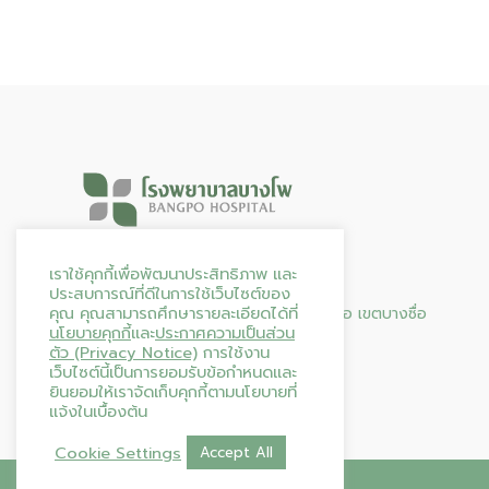
Hours & Info
เราใช้คุกกี้เพื่อพัฒนาประสิทธิภาพ และ
ประสบการณ์ที่ดีในการใช้เว็บไซต์ของ
คุณ คุณสามารถศึกษารายละเอียดได้ที่
95 ถนน ประชาราษฎร์ สาย 2 แขวงบางซื่อ เขตบางซื่อ
นโยบายคุกกี้
และ
ประกาศความเป็นส่วน
กรุงเทพมหานคร 10800
ตัว (Privacy Notice)
การใช้งาน
โทร. 02-587-0144
เว็บไซต์นี้เป็นการยอมรับข้อกำหนดและ
เปิดให้บริการตลอด 24 ชั่วโมง
ยินยอมให้เราจัดเก็บคุกกี้ตามนโยบายที่
แจ้งในเบื้องต้น
Cookie Settings
Accept All