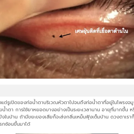
ั้งแต่รูเปิดของท่อน้ำตาบริเวณหัวตาไปจนถึงท่อน้ำตาที่อยู่ในโพร
ยน้ำตา การใช้ยาหยอดบางอย่างเป็นระยะเวลานาน อายุที่มากขึ้น หร
งในบ้าน ถ้ามีขยะของเสียก็จะส่งกลิ่นเหม็นฟุ้งเต็มบ้าน ดวงตาเราก็เห
รกซ้อนขึ้นมาได้