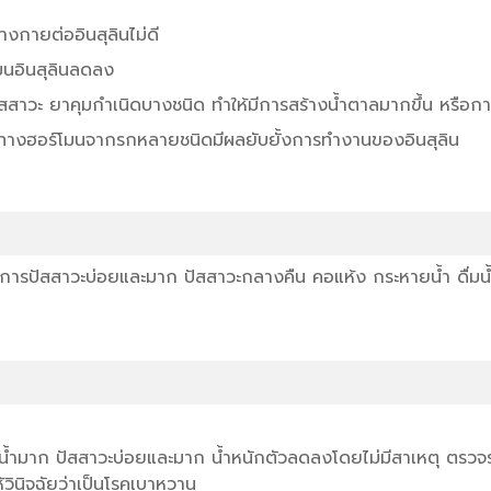
างกายต่ออินสุลินไม่ดี
โมนอินสุลินลดลง
สสาวะ ยาคุมกำเนิดบางชนิด ทำให้มีการสร้างน้ำตาลมากขึ้น หรือก
ลงทางฮอร์โมนจากรกหลายชนิดมีผลยับยั้งการทำงานของอินสุลิน
อาการปัสสาวะบ่อยและมาก ปัสสาวะกลางคืน คอแห้ง กระหายน้ำ ดื่มน
ิวน้ำมาก ปัสสาวะบ่อยและมาก น้ำหนักตัวลดลงโดยไม่มีสาเหตุ ตรวจร
้วินิจฉัยว่าเป็นโรคเบาหวาน