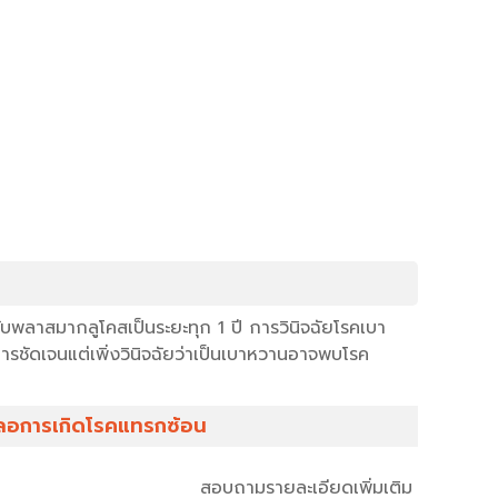
ับพลาสมากลูโคสเป็นระยะทุก 1 ปี การวินิจฉัยโรคเบา
การชัดเจนแต่เพิ่งวินิจฉัยว่าเป็นเบาหวานอาจพบโรค
ชะลอการเกิดโรคแทรกซ้อน
สอบถามรายละเอียดเพิ่มเติม