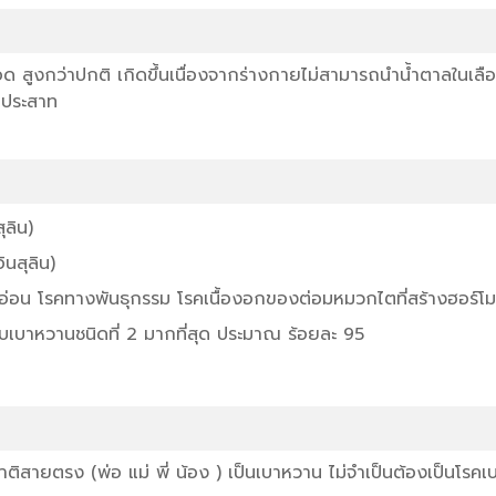
อด สูงกว่าปกติ เกิดขึ้นเนื่องจากร่างกายไม่สามารถนำน้ำตาลในเลือ
บประสาท
ุลิน)
ินสุลิน)
บอ่อน โรคทางพันธุกรรม โรคเนื้องอกของต่อมหมวกไตที่สร้างฮอร์โ
เบาหวานชนิดที่ 2 มากที่สุด ประมาณ ร้อยละ 95
ญาติสายตรง (พ่อ แม่ พี่ น้อง ) เป็นเบาหวาน ไม่จำเป็นต้องเป็นโร