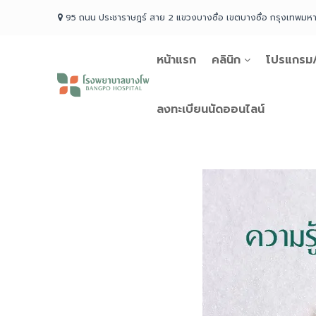
Skip
95 ถนน ประชาราษฎร์ สาย 2 แขวงบางซื่อ เขตบางซื่อ กรุงเทพม
to
content
หน้าแรก
คลินิก
โปรแกรม/
โรง
พยาบาล
บางโพ
ลงทะเบียนนัดออนไลน์
Your
choice
for
Good
Health