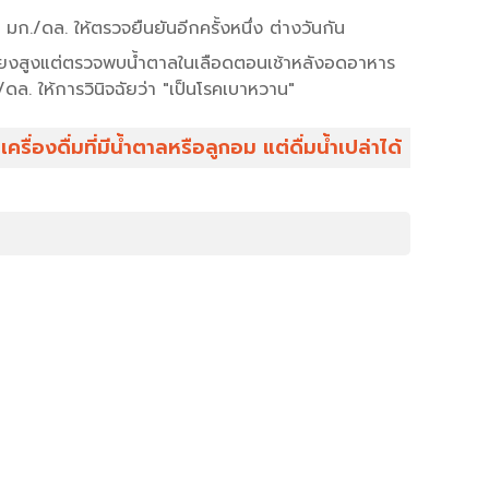
./ดล. ให้ตรวจยืนยันอีกครั้งหนึ่ง ต่างวันกัน
ี่ยงสูงแต่ตรวจพบน้ำตาลในเลือดตอนเช้าหลังอดอาหาร
ดล. ให้การวินิจฉัยว่า "เป็นโรคเบาหวาน"
องดื่มที่มีน้ำตาลหรือลูกอม แต่ดื่มน้ำเปล่าได้