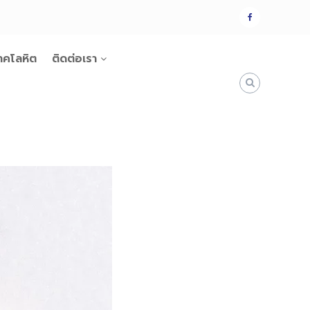
แฟน
เพจ
าคโลหิต
ติดต่อเรา