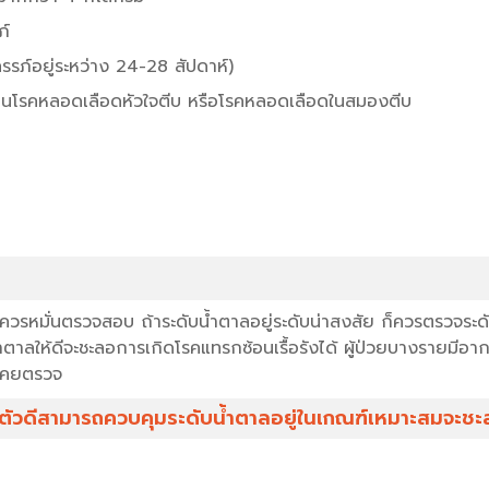
ภ์
รรภ์อยู่ระหว่าง 24-28 สัปดาห์)
จะเป็นโรคหลอดเลือดหัวใจตีบ หรือโรคหลอดเลือดในสมองตีบ
ก็ควรหมั่นตรวจสอบ ถ้าระดับน้ำตาลอยู่ระดับน่าสงสัย ก็ควรตรวจระด
้ำตาลให้ดีจะชะลอการเกิดโรคแทรกซ้อนเรื้อรังได้ ผู้ป่วยบางรายมีอา
่เคยตรวจ
ติตัวดีสามารถควบคุมระดับน้ำตาลอยู่ในเกณฑ์เหมาะสมจะ