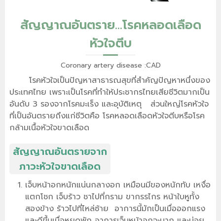
สัญญาณอันตราย...โรคหลอดเลือด
หัวใจตีบ
Coronary artery disease :CAD
โรคหัวใจเป็นปัญหาสาธารณสุขที่สำคัญปัญหาหนึ่งของ
ประเทศไทย เพราะเป็นโรคที่ทำให้ประชากรไทยเสียชีวิตมากเป็น
อันดับ 3 รองจากโรคมะเร็ง และอุบัติเหตุ ส่วนใหญ่โรคหัวใจ
ที่เป็นอันตรายถึงแก่ชีวิตคือ โรคหลอดเลือดหัวใจตีบหรือโรค
กล้ามเนื้อหัวใจขาดเลือด
สัญญาณอันตรายจาก
ภาวะหัวใจขาดเลือด
เจ็บหน้าอกหนักแน่นกลางอก เหมือนมีของหนักทับ เหงื่อ
แตกโชก เจ็บร้าว ชาไปที่กราม ขากรรไกร หน้าใบหูทั้ง
สองข้าง ร้าวไปที่ไหล่ซ้าย อาการนี้มักเป็นเมื่อออกแรง
และดีขึ้นเมื่อหยุดพัก อาการเจ็บหน้าอกจะมาก และบ่อย