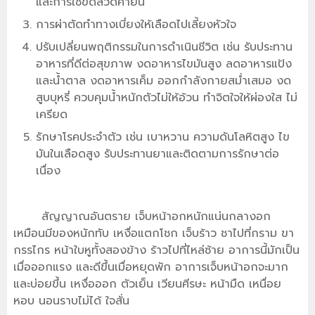
และการใช้ขดลวดค้ำยัน
การผ่าตัดทำทางเบี่ยงให้เลือดไปเลี้ยงหัวใจ
ปรับเปลี่ยนพฤติกรรมในการดำเนินชีวิต เช่น รับประทาน
อาหารที่ดีต่อสุขภาพ งดอาหารไขมันสูง ลดอาหารแป้ง
และน้ำตาล งดอาหารเค็ม ออกกำลังกายสม่ำเสมอ งด
สูบบุหรี่ ควบคุมน้ำหนักตัวไม่ให้อ้วน ทำจิตใจให้ผ่องใส ไม่
เครียด
รักษาโรคประจำตัว เช่น เบาหวาน ความดันโลหิตสูง ไข
มันในเลือดสูง รับประทานยาและติดตามการรักษาต่อ
เนื่อง
สัญญาณอันตราย เจ็บหน้าอกหนักแน่นกลางอก
เหมือนมีของหนักทับ เหงื่อแตกโชก เจ็บร้าว ชาไปที่กราม ขา
กรรไกร หน้าใบหูทั้งสองข้าง ร้าวไปที่ไหล่ซ้าย อาการนี้มักเป็น
เมื่อออกแรง และดีขึ้นเมื่อหยุดพัก อาการเจ็บหน้าอกจะมาก
และบ่อยขึ้น เหงื่อออก ตัวเย็น เวียนศีรษะ หน้ามืด เหนื่อย
หอบ นอนราบไม่ได้ ใจสั่น