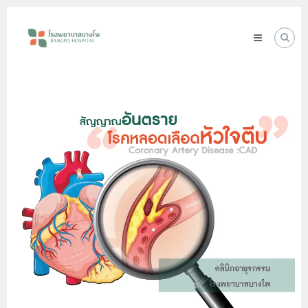
Skip
โรง
to
พยาบาล
content
บางโพ
Your
choice
for
Good
Health