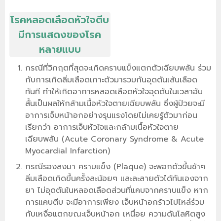
โรคหลอดเลือดหัวใจตีบ
มีการแสดงของโรค
หลายแบบ
กรณีที่วิกฤตที่สุดจะเกิดคราบแข็งแตกตัวเฉียบพลัน ร่วม
กับการเกิดลิ่มเลือดเกาะตัวมารวมกันอุดตันเส้นเลือด
ทันที ทำให้เกิดอาการหลอดเลือดหัวใจอุดตันในเวลาอัน
สั้นเป็นผลให้กล้ามเนื้อหัวใจตายเฉียบพลัน ซึ่งผู้ป่วยจะมี
อาการเจ็บหน้าอกอย่างรุนแรงโดยไม่เคยรู้ตัวมาก่อน
เรียกว่า อาการเจ็บหัวใจและกล้ามเนื้อหัวใจตาย
เฉียบพลัน (Acute Coronary Syndrome & Acute
Myocardial Infarction)
กรณีรองลงมา คราบแข็ง (Plaque) จะพอกตัวขึ้นช้าๆ
ลิ่มเลือดเกิดขึ้นครั้งละน้อยๆ และละลายตัวได้ทันเองจาก
ยา ไม่อุดตันในหลอดเลือดส่วนที่แคบจากคราบแข็ง หาก
การแคบตีบ จะมีอาการเพียง เจ็บหน้าอกร้าวไปไหล่ร่วม
กับเหงื่อแตกขณะเจ็บหน้าอก เหนื่อย ความดันโลหิตสูง