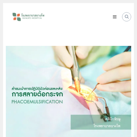
Skip
โรง
to
พยาบาล
content
บางโพ
Your
choice
for
Good
Health