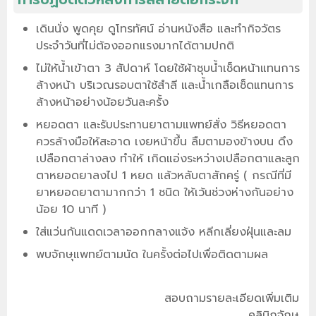
เดินนั่ง พูดคุย ดูโทรทัศน์ อ่านหนังสือ และทำกิจวัตร
ประจำวันที่ไม่ต้องออกแรงมากได้ตามปกติ
ไม่ให้น้ำเข้าตา 3 สัปดาห์ โดยใช้ผ้าชุบน้ำเช็ดหน้าแทนการ
ล้างหน้า บริเวณรอบตาใช้สำลี และน้ำเกลือเช็ดแทนการ
ล้างหน้าอย่างน้อยวันละครั้ง
หยอดตา และรับประทานยาตามแพทย์สั่ง วิธีหยอดตา
ควรล้างมือให้สะอาด เงยหน้าขึ้น ลืมตามองข้างบน ดึง
เปลือกตาล่างลง ทำให้ เกิดแอ่งระหว่างเปลือกตาและลูก
ตาหยอดยาลงไป 1 หยด แล้วหลับตาสักครู่ ( กรณีที่มี
ยาหยอดยาตามากกว่า 1 ชนิด ให้เว้นช่วงห่างกันอย่าง
น้อย 10 นาที )
ใส่แว่นกันแดดเวลาออกกลางแจ้ง หลีกเลี่ยงฝุ่นและลม
พบจักษุแพทย์ตามนัด ในครั้งต่อไปเพื่อติดตามผล
สอบถามรายละเอียดเพิ่มเติม
คลินิกจักษุ