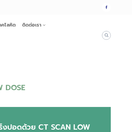
แฟน
เพจ
าคโลหิต
ติดต่อเรา
OW DOSE
เร็งปอดด้วย CT SCAN LOW