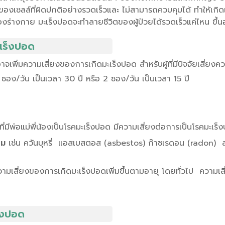
งเซลล์ที่ผิดปกติอย่างรวดเร็วและ ไม่สามารถควบคุมได้ ทำให้เกิดเป็
างกาย มะเร็งปอดจะทำลายชีวิตของผู้ป่วยได้รวดเร็วแค่ไหน ขึ้นอย
เร็งปอด
อาจเพิ่มความเสี่ยงของการเกิดมะเร็งปอด สำหรับผู้ที่มีปัจจัยเสี่ยง
1 ซอง/วัน เป็นเวลา 30 ปี หรือ 2 ซอง/วัน เป็นเวลา 15 ปี
ู้ที่มีพ่อแม่พี่น้องเป็นโรคมะเร็งปอด มีความเสี่ยงต่อการเป็นโรคมะเร็งป
้อม
เช่น ควันบุหรี่ แอสเบสตอส (asbestos) ก๊าซเรดอน (radon) สา
ามเสี่ยงของการเกิดมะเร็งปอดเพิ่มขึ้นตามอายุ โดยทั่วไป ความเสี
็งปอด