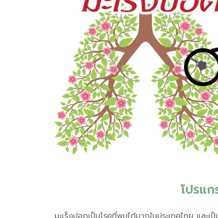
โปรแก
มะเร็งปอดเป็นโรคที่พบได้มากในประเทศไทย และเป