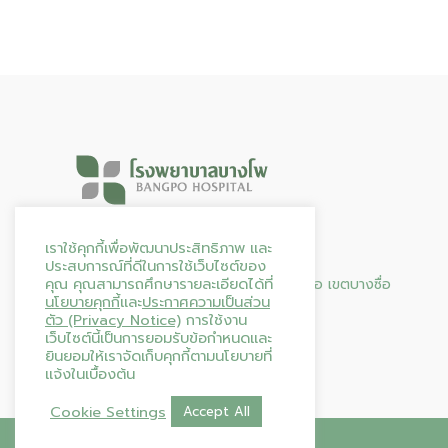
Hours & Info
เราใช้คุกกี้เพื่อพัฒนาประสิทธิภาพ และ
ประสบการณ์ที่ดีในการใช้เว็บไซต์ของ
คุณ คุณสามารถศึกษารายละเอียดได้ที่
95 ถนน ประชาราษฎร์ สาย 2 แขวงบางซื่อ เขตบางซื่อ
นโยบายคุกกี้
และ
ประกาศความเป็นส่วน
กรุงเทพมหานคร 10800
ตัว (Privacy Notice)
การใช้งาน
โทร. 02-587-0144
เว็บไซต์นี้เป็นการยอมรับข้อกำหนดและ
เปิดให้บริการตลอด 24 ชั่วโมง
ยินยอมให้เราจัดเก็บคุกกี้ตามนโยบายที่
แจ้งในเบื้องต้น
Cookie Settings
Accept All