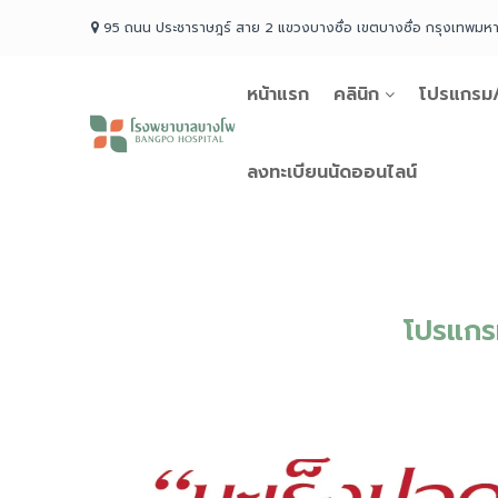
Skip
95 ถนน ประชาราษฎร์ สาย 2 แขวงบางซื่อ เขตบางซื่อ กรุงเทพม
to
content
หน้าแรก
คลินิก
โปรแกรม/
โรง
พยาบาล
บางโพ
ลงทะเบียนนัดออนไลน์
Your
choice
for
Good
Health
โปรแกร