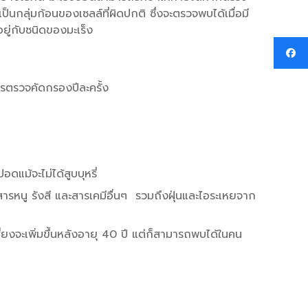
นกลุ่มก้อนของเซลล์ที่ผิดปกติ ซึ่งจะตรวจพบได้เมื่อมี
ู่กับชนิดของมะเร็ง
ควรตรวจคัดกรองปีละครั้ง
อดแม้จะไม่ได้สูบบุหรี่
รหนู รังสี และสารเคมีอื่นๆ รวมถึงฝุ่นและไอระเหยจาก
่ยงจะเพิ่มขึ้นหลังอายุ 40 ปี แต่ก็สามารถพบได้ในคน