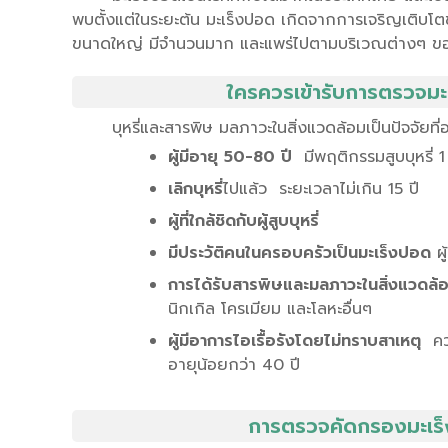
พบตั้งแต่ในระยะต้น มะเร็งปอด เกิดจากการเจริญเติบโตขอ
ขนาดใหญ่ มีจำนวนมาก และแพร่ไปตามบริเวณต่างๆ ของร่
ใครควรเข้ารับการตรวจมะ
บุหรี่และสารพิษ มลภาวะในสิ่งแวดล้อมเป็นปัจจัยที่
ผู้มีอายุ 50-80 ปี
มีพฤติกรรมสูบบุหรี่ 
เลิกบุหรี่
ไปแล้ว ระยะเวลาไม่เกิน 15 ปี
ผู้ที่ใกล้ชิดกับผู้สูบบุหรี่
มีประวัติคนในครอบครัวเป็นมะเร็งปอด
ผ
การได้รับสารพิษและมลภาวะในสิ่งแวดล
นิกเกิล โครเมียม และโลหะอื่นๆ
ผู้มีอาการไอเรื้อรังโดยไม่ทราบสาเหตุ
คว
อายุน้อยกว่า 40 ปี
การตรวจคัดกรองมะเร