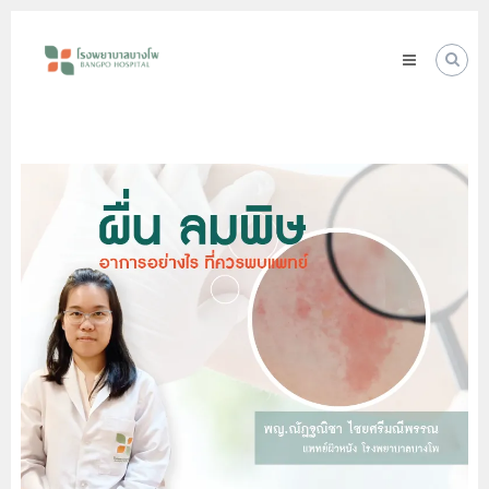
Skip
โรง
to
พยาบาล
content
บางโพ
Your
choice
for
Good
Health