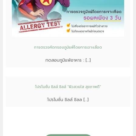
การตรวจคัดกรองภูมิแพ้โดยการเจาะเลือด
ทดสอบภูมิแพ้อาหาร : […]
โปรโมชั่น ชิลล์ ชิลล์ “ผิวสวยใส สุขภาพดี”
โปรโมชั่น ชิลล์ ชิลล […]