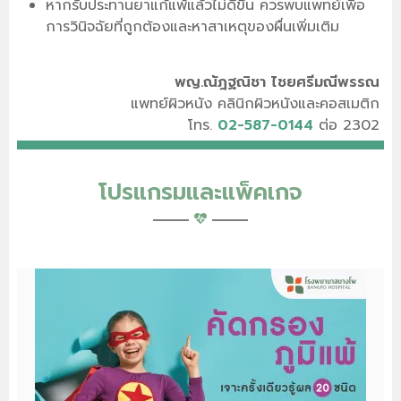
หากรับประทานยาแก้แพ้แล้วไม่ดีขึ้น ควรพบแพทย์เพื่อ
การวินิจฉัยที่ถูกต้องและหาสาเหตุของผื่นเพิ่มเติม
พญ.ณัฎฐณิชา ไชยศรีมณีพรรณ
แพทย์ผิวหนัง คลินิกผิวหนังและคอสเมติก
โทร.
02-587-0144
ต่อ 2302
โปรแกรมและแพ็คเกจ