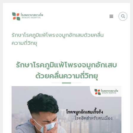
Skip
โรง
to
พยาบาล
content
บางโพ
Your
รักษาโรคภูมิแพ้โพรงจมูกอักเสบด้วยคลื่น
choice
for
ความถี่วิทยุ
Good
Health
รักษาโรคภูมิแพ้โพรงจมูกอักเสบ
ด้วยคลื่นความถี่วิทยุ