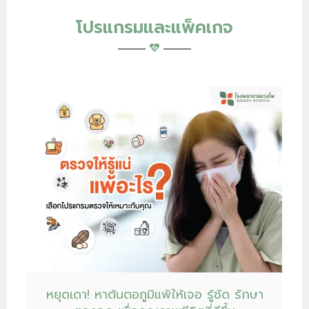
โปรแกรมและแพ็คเกจ
หยุดเดา! หาต้นตอภูมิแพ้ให้เจอ รู้ชัด รักษา