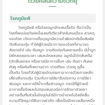
ด้วยคลื่นความถี่วิทยุ
โรคภูมิแพ้
โรคภูมิแพ้ หรือโรคจมูกอักเสบเรื้อรัง ถือว่าเป็น
โรคที่พบบ่อยโรคหนึ่งเลยทีเดียวสำหรับคนเมือง สาเหตุ
ของโรค เกิดจากเยื่อบุจมูกมีความไวผิดปกติเมื่อสัมผัส
กับสิ่งกระตุ้น ทำให้ผู้ป่วยมีอาการของโรคที่สามารถ
สังเกตได้ เช่น คันจมูก จามติดต่อกันหลายครั้ง มีน้ำมูก
ใสไหลตลอดเวลา เสมหะไหลลงคอ จมูกไม่ได้กลิ่นหรือ
ได้กลิ่นลดลง หรืออาจมีอาการอื่นๆ เช่น คันตา คันคอ
คันหู หรือคันที่เพดานปาก ปวดศีรษะ ปวดหู หูอื้อ
เป็นต้น โดยทั่วไปผู้ป่วยมักบรรเทาอาการด้วยการหลีก
เลี่ยงสิ่งกระตุ้น ร่วมกับการใช้ยารับประทาน การใช้ยา
พ่นจมูก และการใช้น้ำเกลือล้างจมูก กรณีที่ผู้ป่วยมี
อาการเรื้อรังและไม่ตอบสนองต่อการรักษาด้วยยา
อย่างเต็มที่แล้วนั้นปัจจุบันได้มีการนำเทคโนโลยีคลื่น
ความถี่วิทยุมาใช้ในการผ่าตัด เพื่อเป็นอีกทางเลือกหนึ่ง