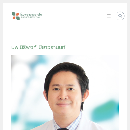
Skip
โรง
to
พยาบาล
content
บางโพ
Your
choice
for
Good
นพ.นิธิพงศ์ ปิยาวรานนท์
Health