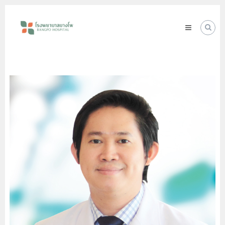
Skip
โรง
to
พยาบาล
content
บางโพ
Your
choice
for
Good
Health