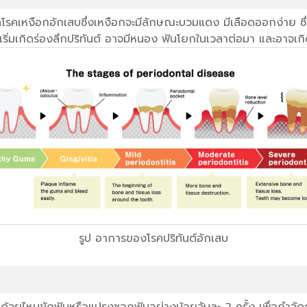
กิดโรคเหงือกอักเสบซึ่งเหงือกจะมีลักษณะบวมแดง มีเลือดออกง่าย ซึ
เริ่มเกิดร่องลึกปริทันต์ อาจมีหนอง ฟันโยกในเวลาต่อมา และอาจ
รูป อาการของโรคปริทันต์อักเสบ