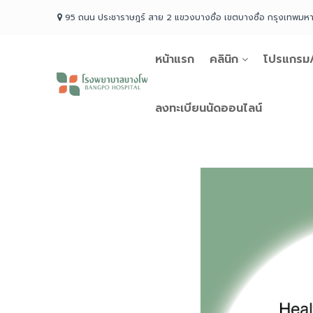
Skip
95 ถนน ประชาราษฎร์ สาย 2 แขวงบางซื่อ เขตบางซื่อ กรุงเทพม
to
content
หน้าแรก
คลินิก
โปรแกรม/
โรง
พยาบาล
บางโพ
ลงทะเบียนนัดออนไลน์
Your
choice
for
Good
Health