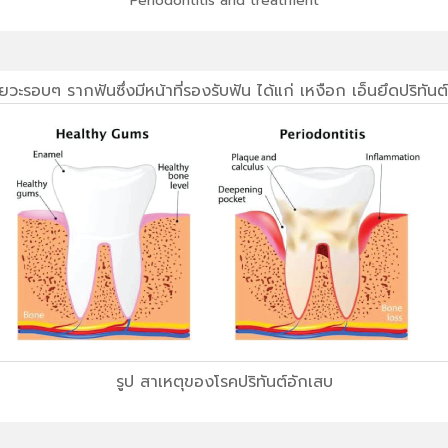
Periodontitis and treatment
ยวะรอบๆ รากฟันซึ่งมีหน้าที่รองรับฟัน ได้แก่ เหงือก เอ็นยึดปริทัน
รูป สาเหตุของโรคปริทันต์อักเสบ