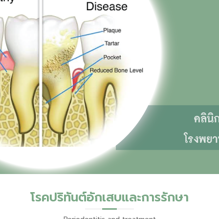
โรคปริทันต์อักเสบและการรักษา