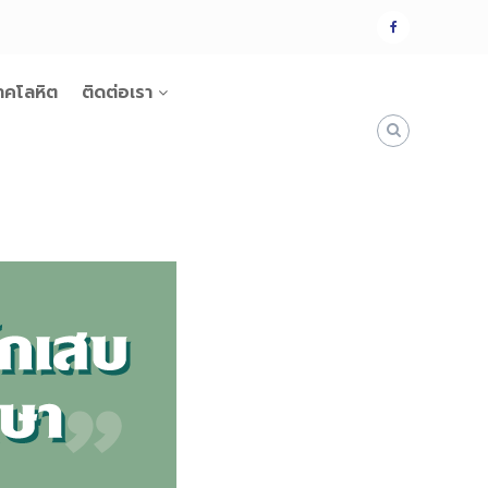
แฟน
เพจ
าคโลหิต
ติดต่อเรา