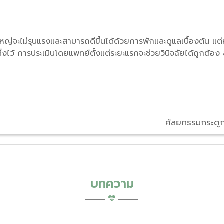
หญ่จะไม่รุนแรงและสามารถดีขึ้นได้ด้วยการพักและดูแลเบื้องต้น แ
่อยทิ้งไว้ การประเมินโดยแพทย์ตั้งแต่ระยะแรกจะช่วยวินิจฉัยได้ถูก
ศัลยกรรมกระดูก
บทความ