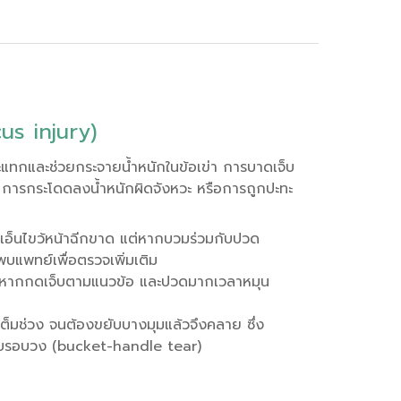
us injury)
แทกและช่วยกระจายน้ำหนักในข้อเข่า การบาดเจ็บ
 การกระโดดลงน้ำหนักผิดจังหวะ หรือการถูกปะทะ
มเอ็นไขว้หน้าฉีกขาด แต่หากบวมร่วมกับปวด
แพทย์เพื่อตรวจเพิ่มเติม
าะหากกดเจ็บตามแนวข้อ และปวดมากเวลาหมุน
ด้เต็มช่วง จนต้องขยับบางมุมแล้วจึงคลาย ซึ่ง
บบรอบวง (bucket-handle tear)