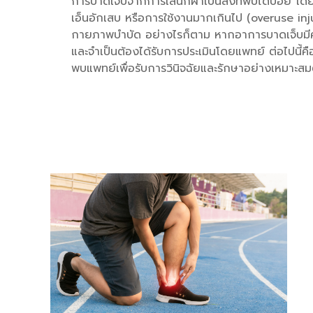
การบาดเจ็บจากการเล่นกีฬาเป็นสิ่งที่พบได้บ่อย โดย
เอ็นอักเสบ หรือการใช้งานมากเกินไป (overuse inj
กายภาพบำบัด อย่างไรก็ตาม หากอาการบาดเจ็บมีควา
และจำเป็นต้องได้รับการประเมินโดยแพทย์ ต่อไปนี้ค
พบแพทย์เพื่อรับการวินิจฉัยและรักษาอย่างเหมาะสม