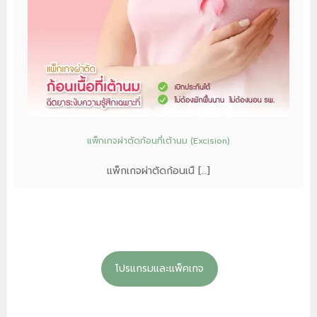
แพ็กเกจผ่าตัดก้อนที่เต้านม (Excision)
แพ็กเกจผ่าตัดก้อนเนื […]
โปรแกรมและแพ็คเกจ