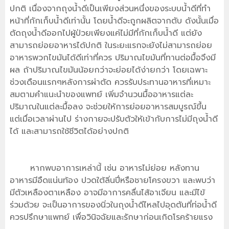
ปกติ เนื่องจากถุงน้ำดีเป็นเพียงส่วนหนึ่งของระบบน้ำดีที่ทำ
หน้าที่กักเก็บน้ำดีเท่านั้น โดยน้ำดีจะถูกผลิตจากตับ ดังนั้นเมื่อ
ตัดถุงน้ำดีออกไปผู้ป่วยเพียงแค่ไม่มีที่กักเก็บน้ำดี แต่ยัง
สามารถย่อยอาหารได้ปกติ ในระยะแรกจะยังไม่สามารถย่อย
อาหารพวกไขมันได้ดีเท่าที่ควร ปริมาณไขมันที่ทานต่อมื้อจึงมี
ผล ถ้าปริมาณไขมันน้อยกว่าจะย่อยได้ง่ายกว่า โดยเฉพาะ
ช่วงเดือนแรกๆหลังการผ่าตัด ควรรับประทานอาหารที่เหมาะ
สมตามคำแนะนำของแพทย์ เพิ่มจำนวนมื้ออาหารแต่ละ
ปริมาณในแต่ละมื้อลง จะช่วยให้การย่อยอาหารสมบูรณ์ขึ้น
แต่เมื่อเวลาผ่านไป ร่างกายจะปรับตัวให้เข้ากับการไม่มีถุงน้ำดี
ได้ และสามารถใช้ชีวิตได้อย่างปกติ
หากพบอาการเหล่านี้ เช่น อาหารไม่ย่อย หลังทาน
อาหารมีอืดแน่นท้อง ปวดใต้ลิ่นปี่หรือชายโครงขวา และพบว่า
มีตัวเหลืองตาเหลือง อาจมีอาการคลื่นไส้อาเจียน และมีไข้
ร่วมด้วย จะเป็นอาการของนิ่วในถุงน้ำดีไหลไปอุดตันที่ท่อน้ำดี
ควรปรึกษาแพทย์ เพื่อวินิจฉัยและรักษาก่อนเกิดโรคร้ายแรง