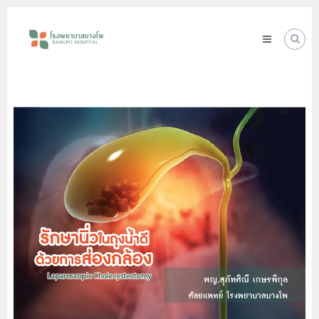
Skip
โรง
to
พยาบาล
content
บางโพ
Your
choice
for
Good
Health