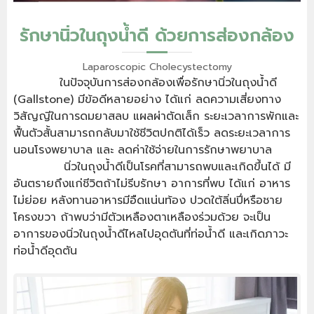
รักษานิ่วในถุงน้ำดี ด้วยการส่องกล้อง
Laparoscopic Cholecystectomy
ในปัจจุบันการส่องกล้องเพื่อรักษานิ่วในถุงน้ำดี
(Gallstone) มีข้อดีหลายอย่าง ได้แก่ ลดความเสี่ยงทาง
วิสัญญีในการดมยาสลบ แผลผ่าตัดเล็ก ระยะเวลาการพักและ
ฟื้นตัวสั้นสามารถกลับมาใช้ชีวิตปกติได้เร็ว ลดระยะเวลาการ
นอนโรงพยาบาล และ ลดค่าใช้จ่ายในการรักษาพยาบาล
นิ่วในถุงน้ำดีเป็นโรคที่สามารถพบและเกิดขึ้นได้ มี
อันตรายถึงแก่ชีวิตถ้าไม่รีบรักษา อาการที่พบ ได้แก่ อาหาร
ไม่ย่อย หลังทานอาหารมีอืดแน่นท้อง ปวดใต้ลิ่นปี่หรือชาย
โครงขวา ถ้าพบว่ามีตัวเหลืองตาเหลืองร่วมด้วย จะเป็น
อาการของนิ่วในถุงน้ำดีไหลไปอุดตันที่ท่อน้ำดี และเกิดภาวะ
ท่อน้ำดีอุดตัน