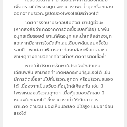
เมื่อตรวจร่างกาย โดยเฉพาะการส่องกล้อง
เพื่อตรวจในโพรงจมูก จะสามารถพบน้ำมูกหรือหนอง
ออกจากบริเวณรูเปิดของโพรงไซนัสต่างๆได้
โดยการรักษาประกอบไปด้วย ยาปฏิชีวนะ
(หากสงสัยว่าเกิดจากการติดเชื้อแบคทีเรีย) ยาพ่น
จมูกสเตียรอยด์ ยาแก้คัดจมูก และน้ำเกลือล้างจมูก
และหากมีอาการไซนัสอักเสบเฉียบพลันบ่อยครั้งใน
รอบปี แพทย์อาจพิจารณาส่องกล้องเพื่อตรวจหา
สาเหตุทางกายวิภาคที่อาจทำให้เกิดการติดเชื้อซ้ำ
หากไม่ได้รับการรักษาในโรคไซนัสอักเสบ
เฉียบพลัน สามารถทำเกิดผลกระทบที่รุนแรงได้ เช่น
มีการติดเชื้อลามไปที่บริเวณลูกตา หรือบริเวณสมอง
ได้ เนื่องจากเป็นอวัยวะที่อยู่ใกล้เคียงกัน เช่น มี
โพรงหนองบริเวณลูกตา เยื่อหุ้มสมองอักเสบ มี
หนองในสมองได้ ซึ่งสามารถทำให้เกิดอาการ
ตาแดง ตาบวม มองเห็นน้อยลง มีไข้สูง แขนขาอ่อน
แรงได้