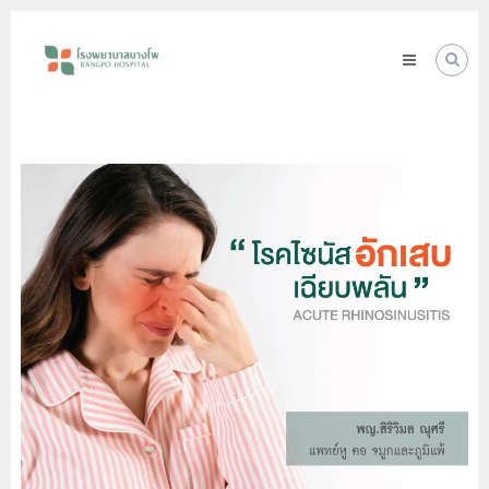
Skip
โรง
to
พยาบาล
content
บางโพ
Your
choice
for
Good
Health