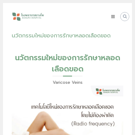
Skip
โรง
to
พยาบาล
content
บางโพ
Your
นวัตกรรมใหม่ของการรักษาหลอดเลือดขอด
choice
for
Good
Health
นวัตกรรมใหม่ของการรักษาหลอด
เลือดขอด
Varicose Veins