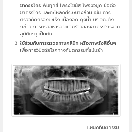
ขากรรไกร
ฟันทุกซี่ โพรงไซนัส โพรงจมูก ข้อต่อ
ขากรรไกร และกะโหลกศีรษะบางส่วน เช่น การ
ตรวจคัดกรองมะเร็ง เนื้องอก ถุงน้ำ บริเวณดัง
กล่าว การตรวจหารอยแตกร้าวของขากรรไกรจาก
อุบัติเหตุ เป็นต้น
ใช้ร่วมกับการตรวจทางคลินิก หรือภาพรังสีอื่นๆ
เพื่อการวินิจฉัยโรคทางทันตกรรมที่แม่นยำ
แผนกทันตกรรม