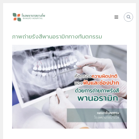
Skip
โรง
to
พยาบาล
content
บางโพ
Your
ภาพถ่ายรังสีพานอรามิกทางทันตกรรม
choice
for
Good
Health