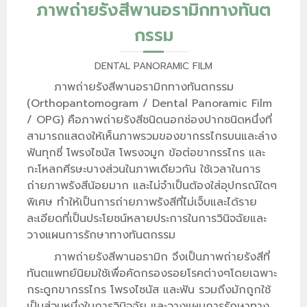
ภาพถ่ายรังสีพานอรามิกทางทันต
กรรม
DENTAL PANORAMIC FILM
ภาพถ่ายรังสีพานอรามิกทางทันตกรรม
(Orthopantomogram / Dental Panoramic Film
/ OPG) คือภาพถ่ายรังสีชนิดนอกช่องปากชนิดหนึ่งที่
สามารถแสดงให้เห็นภาพรวมของขากรรไกรบนและล่าง
ฟันทุกซี่ โพรงไซนัส โพรงจมูก ข้อต่อขากรรไกร และ
กะโหลกศีรษะบางส่วนในภาพเดียวกัน ใช้เวลาในการ
ถ่ายภาพรังสีน้อยมาก และไม่จำเป็นต้องใส่อุปกรณ์ใดๆ
พิเศษ ทำให้เป็นการถ่ายภาพรังสีที่ไม่เจ็บและได้ราย
ละเอียดที่เป็นประโยชน์หลายประการในการวินิจฉัยและ
วางแผนการรักษาทางทันตกรรม
ภาพถ่ายรังสีพานอรามิก จึงเป็นภาพถ่ายรังสีที่
ทันตแพทย์นิยมใช้เพื่อคัดกรองรอยโรคต่างๆโดยเฉพาะ
กระดูกขากรรไกร โพรงไซนัส และฟัน รวมถึงมักถูกใช้
เป็นส่วนหนึ่งในการวินิจฉัย และวางแผนการรักษาทาง