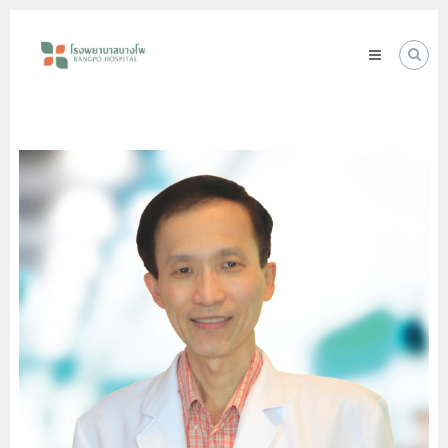
Skip
โรง
to
พยาบาล
content
บางโพ
Your
choice
for
Good
Health