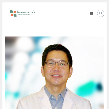
Skip
โรง
to
พยาบาล
content
บางโพ
Your
choice
for
Good
Health